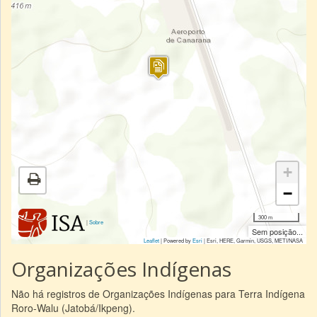
+
−
300 m
|
Sobre
Sem posição...
Leaflet
| Powered by
Esri
|
Esri, HERE, Garmin, USGS, METI/NASA
Organizações Indígenas
Não há registros de Organizações Indígenas para Terra Indígena
Roro-Walu (Jatobá/Ikpeng).