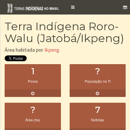
Toggle
navigation
Terra Indígena Roro-
Walu (Jatobá/Ikpeng)
Área habitada por
Ikpeng
.
1
?
Povos
População na TI
?
7
Área (ha)
Notícias