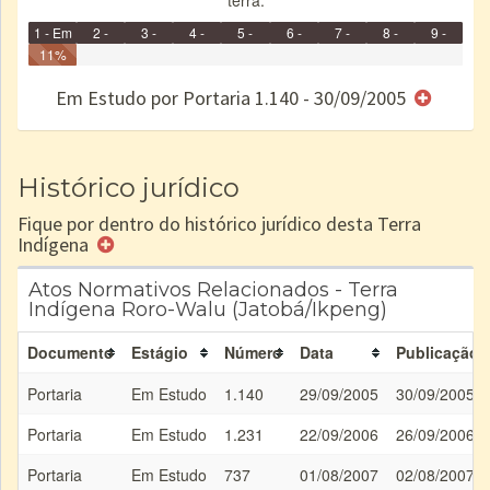
terra.
1 - Em
2 -
3 -
4 -
5 -
6 -
7 -
8 -
9 -
Identificação
11%
Identificada
Declarada
Reservada
Homologada
Registrada
Restrição
Dominial
Encaminhad
Concluído
no CRI
de uso
Indígena
RI
Em Estudo por Portaria 1.140 - 30/09/2005
e/ou
SPU
Histórico jurídico
Fique por dentro do histórico jurídico desta Terra
Indígena
Atos Normativos Relacionados - Terra
Indígena Roro-Walu (Jatobá/Ikpeng)
Documento
Estágio
Número
Data
Publicação
Portaria
Em Estudo
1.140
29/09/2005
30/09/2005
Portaria
Em Estudo
1.231
22/09/2006
26/09/2006
Portaria
Em Estudo
737
01/08/2007
02/08/2007