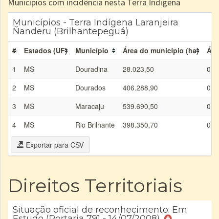
Municípios com incidência nesta Terra Indígena
Municípios - Terra Indígena Laranjeira
Ñanderu (Brilhantepeguá)
#
Estados (UF)
Município
Área do município (ha)
Áre
1
MS
Douradina
28.023,50
0,0
2
MS
Dourados
406.288,90
0,0
3
MS
Maracaju
539.690,50
0,0
4
MS
Rio Brilhante
398.350,70
0,0
Exportar para CSV
Direitos Territoriais
Situação oficial de reconhecimento: Em
Estudo (Portaria 791 - 14/07/2008)