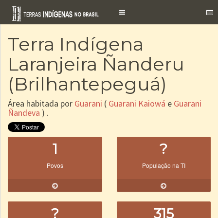
Toggle
navigation
Terra Indígena
Laranjeira Ñanderu
(Brilhantepeguá)
Área habitada por
Guarani
(
Guarani Kaiowá
e
Guarani
Ñandeva
) .
1
?
Povos
População na TI
?
315