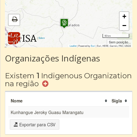
+
−
50 km
|
Sobre
Sem posição...
Leaflet
| Powered by
Esri
|
Esri, HERE, Garmin, FAO, USGS
Organizações Indígenas
Existem
1
Indigenous Organization
na região
Nome
Sigla
Kunhangue Jeroky Guasu Marangatu
Exportar para CSV