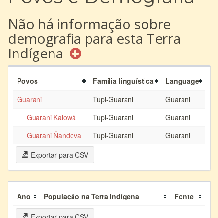
Não há informação sobre
demografia para esta Terra
Indígena
Povos
Família linguística
Language
Guarani
Tupi-Guarani
Guarani
Guarani Kaiowá
Tupi-Guarani
Guarani
Guarani Ñandeva
Tupi-Guarani
Guarani
Exportar para CSV
Ano
População na Terra Indígena
Fonte
Exportar para CSV