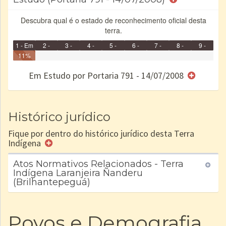
Descubra qual é o estado de reconhecimento oficial desta
terra.
1 - Em
2 -
3 -
4 -
5 -
6 -
7 -
8 -
9 -
Identificação
11%
Identificada
Declarada
Reservada
Homologada
Registrada
Restrição
Dominial
Encaminhad
Concluído
no CRI
de uso
Indígena
RI
Em Estudo por Portaria 791 - 14/07/2008
e/ou
SPU
Histórico jurídico
Fique por dentro do histórico jurídico desta Terra
Indígena
Atos Normativos Relacionados - Terra
Indígena Laranjeira Ñanderu
(Brilhantepeguá)
Povos e Demografia