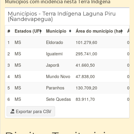
Municípios com incidência nesta Terra Indígena
Municípios - Terra Indígena Laguna Piru
(Ñandevapegua)
#
Estados (UF)
Município
Área do município (ha)
Áre
1
MS
Eldorado
101.279,60
0,0
2
MS
Iguatemi
295.741,00
0,0
3
MS
Japorã
41.660,50
0,0
4
MS
Mundo Novo
47.838,00
0,0
5
MS
Paranhos
130.709,20
0,0
6
MS
Sete Quedas
83.911,70
0,0
Exportar para CSV