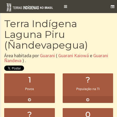
Toggle
navigation
Terra Indígena
Laguna Piru
(Ñandevapegua)
Área habitada por
Guarani
(
Guarani Kaiowá
e
Guarani
Ñandeva
) .
1
?
Povos
População na TI
?
0