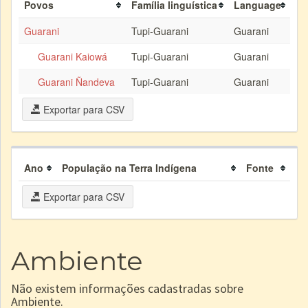
Povos
Família linguística
Language
Guarani
Tupi-Guarani
Guarani
Guarani Kaiowá
Tupi-Guarani
Guarani
Guarani Ñandeva
Tupi-Guarani
Guarani
Exportar para CSV
Ano
População na Terra Indígena
Fonte
Exportar para CSV
Ambiente
Não existem informações cadastradas sobre
Ambiente.