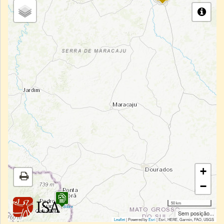
+
−
50 km
|
Sobre
Sem posição...
Leaflet
| Powered by
Esri
|
Esri, HERE, Garmin, FAO, USGS