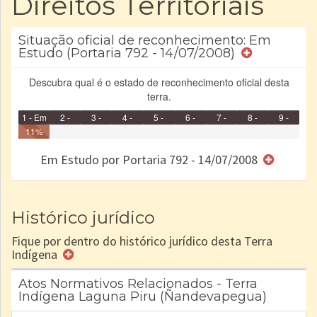
Direitos Territoriais
Situação oficial de reconhecimento: Em
Estudo (Portaria 792 - 14/07/2008)
Descubra qual é o estado de reconhecimento oficial desta
terra.
1 - Em
2 -
3 -
4 -
5 -
6 -
7 -
8 -
9 -
Identificação
11%
Identificada
Declarada
Reservada
Homologada
Registrada
Restrição
Dominial
Encaminhad
Concluído
no CRI
de uso
Indígena
RI
Em Estudo por Portaria 792 - 14/07/2008
e/ou
SPU
Histórico jurídico
Fique por dentro do histórico jurídico desta Terra
Indígena
Atos Normativos Relacionados - Terra
Indígena Laguna Piru (Ñandevapegua)