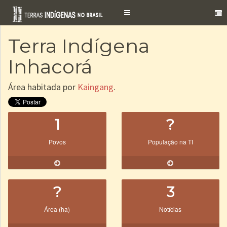
Toggle
navigation
Terra Indígena
Inhacorá
Área habitada por
Kaingang
.
1
?
Povos
População na TI
?
3
Área (ha)
Notícias