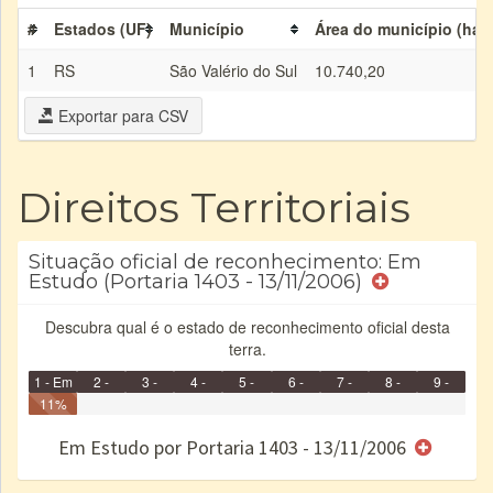
#
Estados (UF)
Município
Área do município (ha)
1
RS
São Valério do Sul
10.740,20
Exportar para CSV
Direitos Territoriais
Situação oficial de reconhecimento: Em
Estudo (Portaria 1403 - 13/11/2006)
Descubra qual é o estado de reconhecimento oficial desta
terra.
1 - Em
2 -
3 -
4 -
5 -
6 -
7 -
8 -
9 -
Identificação
11%
Identificada
Declarada
Reservada
Homologada
Registrada
Restrição
Dominial
Encaminhad
Concluído
no CRI
de uso
Indígena
RI
Em Estudo por Portaria 1403 - 13/11/2006
e/ou
SPU