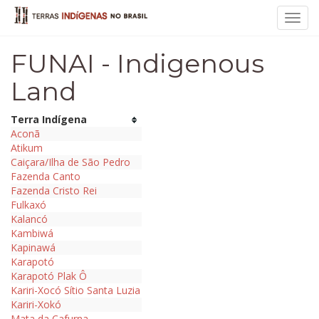
Toggl
navig
FUNAI - Indigenous
Land
Terra Indígena
Aconã
Atikum
Caiçara/Ilha de São Pedro
Fazenda Canto
Fazenda Cristo Rei
Fulkaxó
Kalancó
Kambiwá
Kapinawá
Karapotó
Karapotó Plak Ô
Kariri-Xocó Sítio Santa Luzia
Kariri-Xokó
Mata da Cafurna