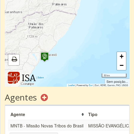
+
−
50 km
|
Sobre
Sem posição...
Leaflet
| Powered by
Esri
|
Esri, HERE, Garmin, FAO, USGS
Agentes
Agente
Tipo
MNTB - Missão Novas Tribos do Brasil
MISSÃO EVANGÉLICA