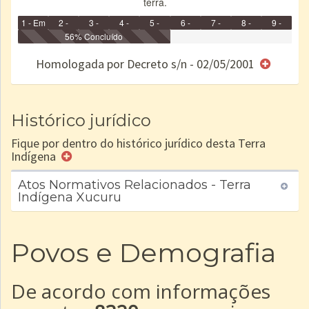
terra.
1 - Em
2 -
3 -
4 -
5 -
6 -
7 -
8 -
9 -
Identificação
Identificada
56% Concluído
Declarada
Reservada
Homologada
Registrada
Restrição
Dominial
Encaminhad
no CRI
de uso
Indígena
RI
Homologada por Decreto s/n - 02/05/2001
e/ou
SPU
Histórico jurídico
Fique por dentro do histórico jurídico desta Terra
Indígena
Atos Normativos Relacionados - Terra
Indígena Xucuru
Povos e Demografia
De acordo com informações