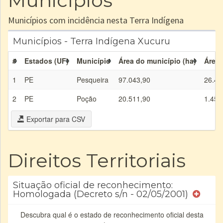
Municípios
Municípios com incidência nesta Terra Indígena
Municípios - Terra Indígena Xucuru
#
Estados (UF)
Município
Área do município (ha)
Área 
1
PE
Pesqueira
97.043,90
26.46
2
PE
Poção
20.511,90
1.458
Exportar para CSV
Direitos Territoriais
Situação oficial de reconhecimento:
Homologada (Decreto s/n - 02/05/2001)
Descubra qual é o estado de reconhecimento oficial desta