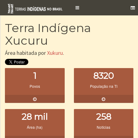
Toggle
navigation
Terra Indígena
Xucuru
Área habitada por
Xukuru
.
1
8320
Povos
População na TI
28 mil
258
Área (ha)
Notícias