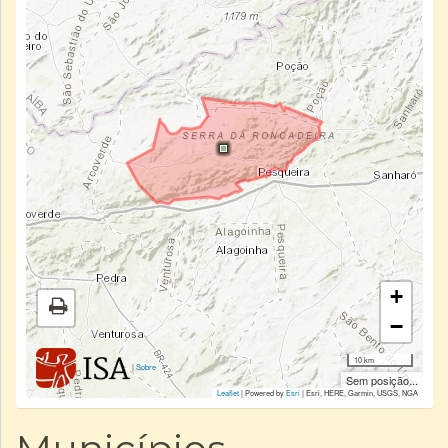
+
−
10 km
|
Sobre
Sem posição...
Leaflet
| Powered by
Esri
|
Esri, HERE, Garmin, USGS, NGA