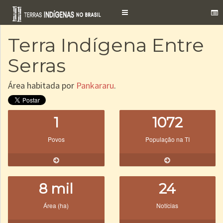
Toggle
navigation
Terra Indígena Entre
Serras
Área habitada por
Pankararu
.
1
1072
Povos
População na TI
8 mil
24
Área (ha)
Notícias