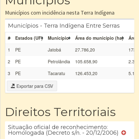
Municípios
Municípios com incidência nesta Terra Indígena
Municípios - Terra Indígena Entre Serras
#
Estados (UF)
Município
Área do município (ha)
Área
1
PE
Jatobá
27.786,20
173,
2
PE
Petrolândia
105.658,90
2.30
3
PE
Tacaratu
126.453,20
5.11
Exportar para CSV
Direitos Territoriais
Situação oficial de reconhecimento:
Homologada (Decreto s/n. - 20/12/2006)