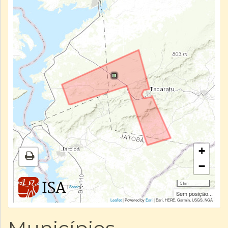
+
−
5 km
|
Sobre
Sem posição...
Leaflet
| Powered by
Esri
|
Esri, HERE, Garmin, USGS, NGA