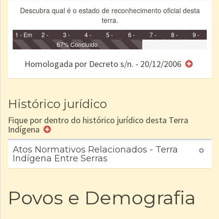
Descubra qual é o estado de reconhecimento oficial desta
terra.
1 - Em
2 -
3 -
4 -
5 -
6 -
7 -
8 -
9 -
Identificação
Identificada
Declarada
67% Concluído
Reservada
Homologada
Registrada
Restrição
Dominial
Encaminhad
no CRI
de uso
Indígena
RI
Homologada por Decreto s/n. - 20/12/2006
e/ou
SPU
Histórico jurídico
Fique por dentro do histórico jurídico desta Terra
Indígena
Atos Normativos Relacionados - Terra
Indígena Entre Serras
Povos e Demografia