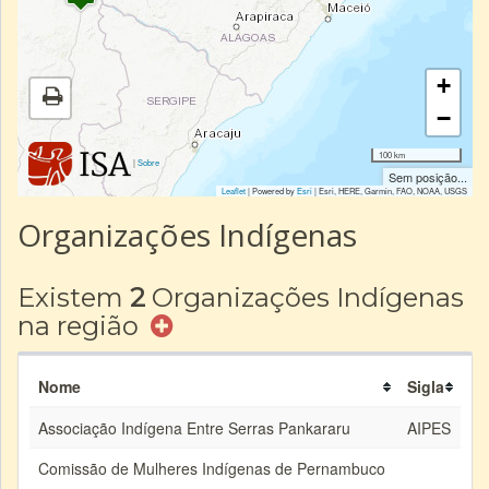
+
−
100 km
|
Sobre
Sem posição...
Leaflet
| Powered by
Esri
|
Esri, HERE, Garmin, FAO, NOAA, USGS
Organizações Indígenas
Existem
2
Organizações Indígenas
na região
Nome
Sigla
Associação Indígena Entre Serras Pankararu
AIPES
Comissão de Mulheres Indígenas de Pernambuco