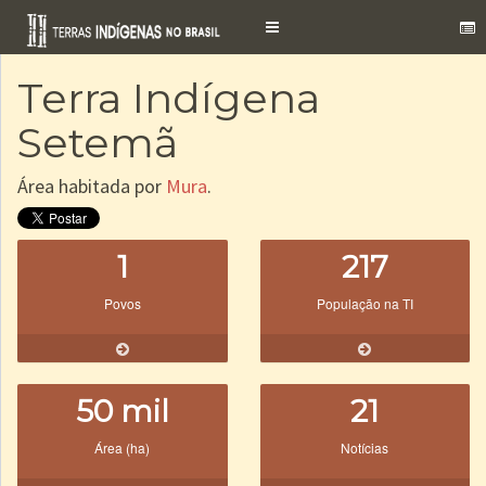
Toggle
navigation
Terra Indígena
Setemã
Área habitada por
Mura
.
1
217
Povos
População na TI
50 mil
21
Área (ha)
Notícias