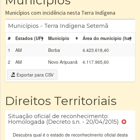
Municípios
Municípios com incidência nesta Terra Indígena
Municípios - Terra Indígena Setemã
#
Estados (UF)
Município
Área do município (ha)
Á
1
AM
Borba
4.423.618,40
1
2
AM
Novo Aripuanã
4.117.965,60
4
Exportar para CSV
Direitos Territoriais
Situação oficial de reconhecimento:
Homologada (Decreto s.n. - 20/04/2015)
Descubra qual é o estado de reconhecimento oficial desta