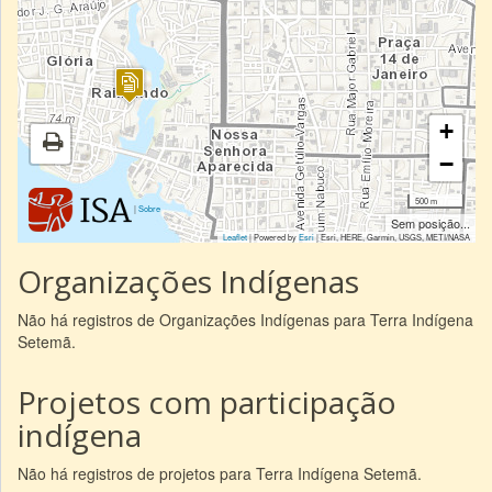
+
−
500 m
|
Sobre
Sem posição...
Leaflet
| Powered by
Esri
|
Esri, HERE, Garmin, USGS, METI/NASA
Organizações Indígenas
Não há registros de Organizações Indígenas para Terra Indígena
Setemã.
Projetos com participação
indígena
Não há registros de projetos para Terra Indígena Setemã.