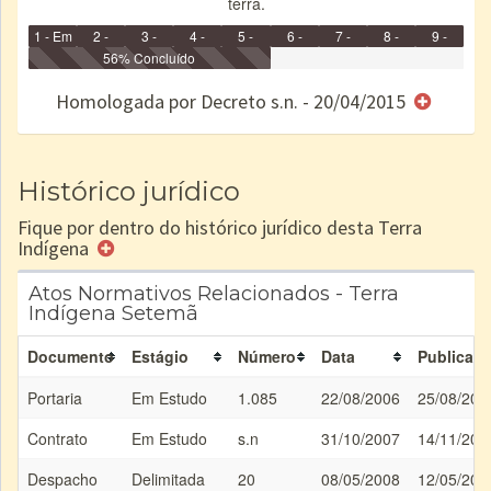
terra.
1 - Em
2 -
3 -
4 -
5 -
6 -
7 -
8 -
9 -
Identificação
Identificada
56% Concluído
Declarada
Reservada
Homologada
Registrada
Restrição
Dominial
Encaminhad
no CRI
de uso
Indígena
RI
Homologada por Decreto s.n. - 20/04/2015
e/ou
SPU
Histórico jurídico
Fique por dentro do histórico jurídico desta Terra
Indígena
Atos Normativos Relacionados - Terra
Indígena Setemã
Documento
Estágio
Número
Data
Publicaç
Portaria
Em Estudo
1.085
22/08/2006
25/08/200
Contrato
Em Estudo
s.n
31/10/2007
14/11/200
Despacho
Delimitada
20
08/05/2008
12/05/200