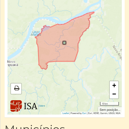
+
−
10 km
|
Sobre
Sem posição...
Leaflet
| Powered by
Esri
|
Esri, HERE, Garmin, USGS, NGA