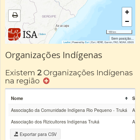
+
−
100 km
|
Sobre
Sem posição...
Leaflet
| Powered by
Esri
|
Esri, HERE, Garmin, FAO, NOAA, USGS
Organizações Indígenas
Existem
2
Organizações Indígenas
na região
Nome
Sig
Associação da Comunidade Indígena Rio Pequeno - Truká
AC
Associação dos Rizicultores Indígenas Truká
AR
Exportar para CSV