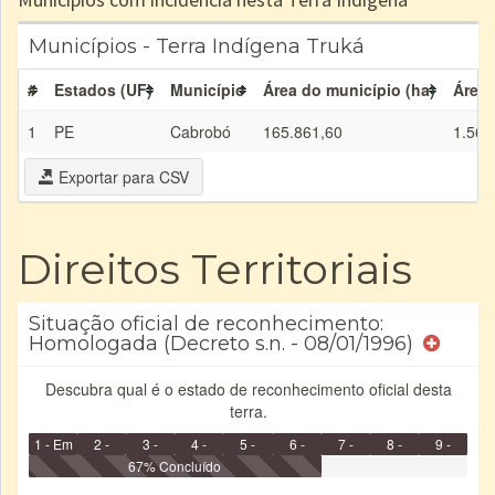
Municípios - Terra Indígena Truká
#
Estados (UF)
Município
Área do município (ha)
Área 
1
PE
Cabrobó
165.861,60
1.560
Exportar para CSV
Direitos Territoriais
Situação oficial de reconhecimento:
Homologada (Decreto s.n. - 08/01/1996)
Descubra qual é o estado de reconhecimento oficial desta
terra.
1 - Em
2 -
3 -
4 -
5 -
6 -
7 -
8 -
9 -
Identificação
Identificada
Declarada
67% Concluído
Reservada
Homologada
Registrada
Restrição
Dominial
Encaminhad
no CRI
de uso
Indígena
RI