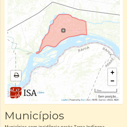
+
−
3 km
|
Sobre
Sem posição...
Leaflet
| Powered by
Esri
|
Esri, HERE, Garmin, USGS, NGA
Municípios
Municípios com incidência nesta Terra Indígena