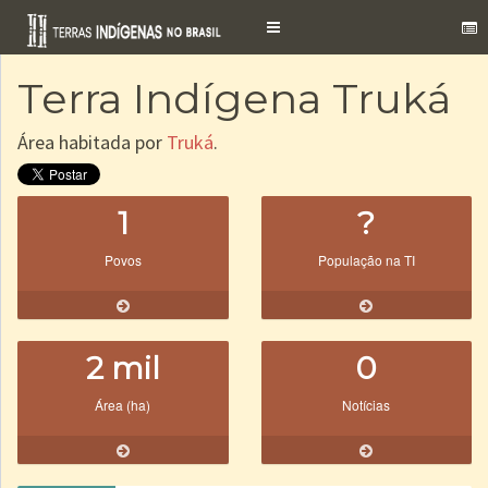
Toggle
navigation
Terra Indígena Truká
Área habitada por
Truká
.
1
?
Povos
População na TI
2 mil
0
Área (ha)
Notícias