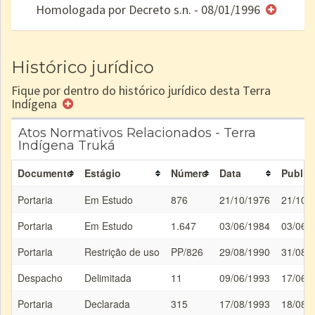
Homologada por Decreto s.n. - 08/01/1996
e/ou
SPU
Histórico jurídico
Fique por dentro do histórico jurídico desta Terra
Indígena
Atos Normativos Relacionados - Terra
Indígena Truká
Documento
Estágio
Número
Data
Public
Portaria
Em Estudo
876
21/10/1976
21/10/
Portaria
Em Estudo
1.647
03/06/1984
03/06/
Portaria
Restrição de uso
PP/826
29/08/1990
31/08/
Despacho
Delimitada
11
09/06/1993
17/06/
Portaria
Declarada
315
17/08/1993
18/08/