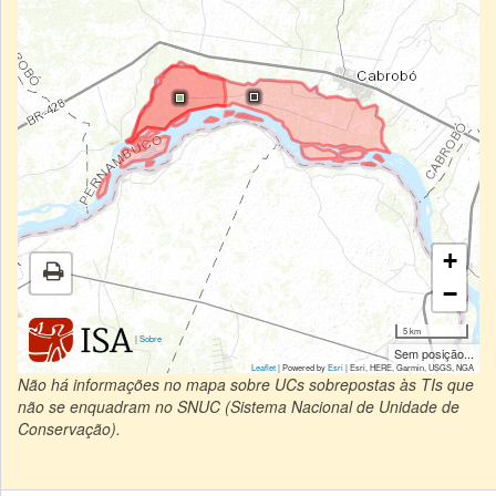
+
−
5 km
|
Sobre
Sem posição...
Leaflet
| Powered by
Esri
|
Esri, HERE, Garmin, USGS, NGA
Não há informações no mapa sobre UCs sobrepostas às TIs que
não se enquadram no SNUC (Sistema Nacional de Unidade de
Conservação).