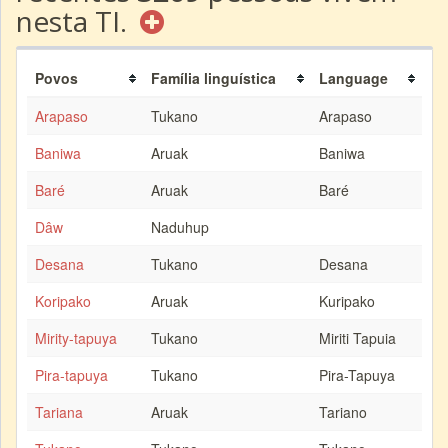
nesta TI.
Povos
Família linguística
Language
Arapaso
Tukano
Arapaso
Baniwa
Aruak
Baniwa
Baré
Aruak
Baré
Dâw
Naduhup
Desana
Tukano
Desana
Koripako
Aruak
Kuripako
Mirity-tapuya
Tukano
Miriti Tapuia
Pira-tapuya
Tukano
Pira-Tapuya
Tariana
Aruak
Tariano