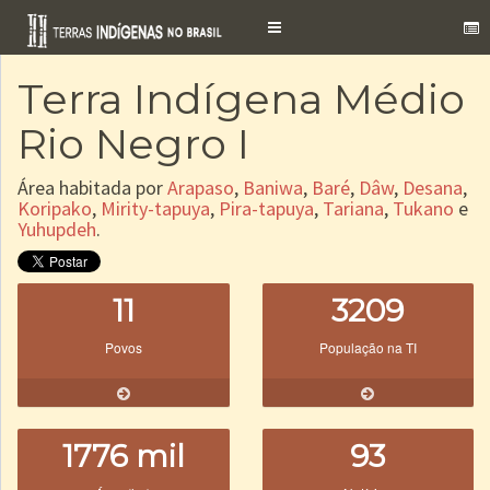
Toggle
navigation
Terra Indígena Médio
Rio Negro I
Área habitada por
Arapaso
,
Baniwa
,
Baré
,
Dâw
,
Desana
,
Koripako
,
Mirity-tapuya
,
Pira-tapuya
,
Tariana
,
Tukano
e
Yuhupdeh
.
11
3209
Povos
População na TI
1776 mil
93