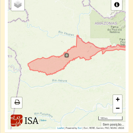
+
−
100 km
|
Sobre
Sem posição...
Leaflet
| Powered by
Esri
|
Esri, HERE, Garmin, FAO, NOAA, USGS