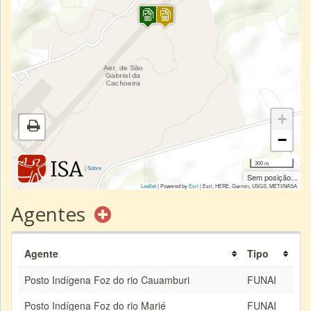
+
−
300 m
|
Sobre
Sem posição...
Leaflet
| Powered by
Esri
|
Esri, HERE, Garmin, USGS, METI/NASA
Agentes
Agente
Tipo
Posto Indígena Foz do rio Cauamburi
FUNAI
Posto Indígena Foz do rio Marié
FUNAI