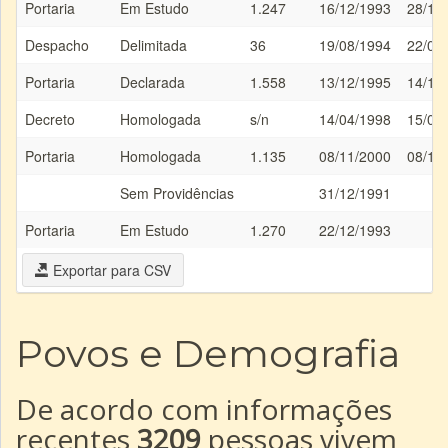
Portaria
Em Estudo
1.247
16/12/1993
28/12
Despacho
Delimitada
36
19/08/1994
22/08
Portaria
Declarada
1.558
13/12/1995
14/12
Decreto
Homologada
s/n
14/04/1998
15/04
Portaria
Homologada
1.135
08/11/2000
08/11
Sem Providências
31/12/1991
Portaria
Em Estudo
1.270
22/12/1993
Exportar para CSV
Povos e Demografia
De acordo com informações
recentes
3209
pessoas vivem