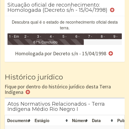
Situação oficial de reconhecimento:
Homologada (Decreto s/n - 15/04/1998)
Descubra qual é o estado de reconhecimento oficial desta
terra.
1 - Em
2 -
3 -
4 -
5 -
6 -
7 -
8 -
9 -
Identificação
Identificada
Declarada
67% Concluído
Reservada
Homologada
Registrada
Restrição
Dominial
Encaminhad
no CRI
de uso
Indígena
RI
Homologada por Decreto s/n - 15/04/1998
e/ou
SPU
Histórico jurídico
Fique por dentro do histórico jurídico desta Terra
Indígena
Atos Normativos Relacionados - Terra
Indígena Médio Rio Negro I
Documento
Estágio
Número
Data
Publi