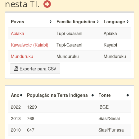
nesta TI.
Povos
Família linguística
Language
Apiaká
Tupi-Guarani
Apiaká
Kawaiwete (Kaiabi)
Tupi-Guarani
Kayabi
Munduruku
Munduruku
Munduruku
Exportar para CSV
Ano
População na Terra Indígena
Fonte
2022
1229
IBGE
2013
768
Siasi/Sesai
2010
647
Siasi/Funasa