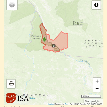
+
−
100 km
|
Sobre
Sem posição...
Leaflet
| Powered by
Esri
|
Esri, HERE, Garmin, FAO, NOAA, USGS