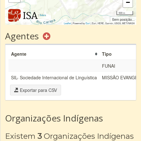
−
500 m
|
Sobre
Sem posição...
Leaflet
| Powered by
Esri
|
Esri, HERE, Garmin, USGS, METI/NASA
Agentes
Agente
Tipo
FUNAI
SIL- Sociedade Internacional de Linguística
MISSÃO EVANGÉL
Exportar para CSV
Organizações Indígenas
Existem
3
Organizações Indígenas