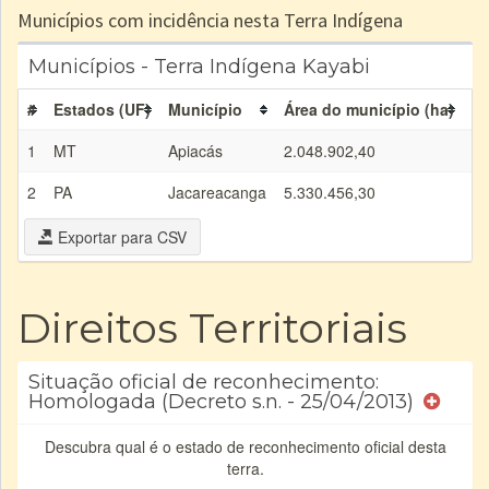
Municípios com incidência nesta Terra Indígena
Municípios - Terra Indígena Kayabi
#
Estados (UF)
Município
Área do município (ha)
Ár
1
MT
Apiacás
2.048.902,40
47
2
PA
Jacareacanga
5.330.456,30
57
Exportar para CSV
Direitos Territoriais
Situação oficial de reconhecimento:
Homologada (Decreto s.n. - 25/04/2013)
Descubra qual é o estado de reconhecimento oficial desta
terra.