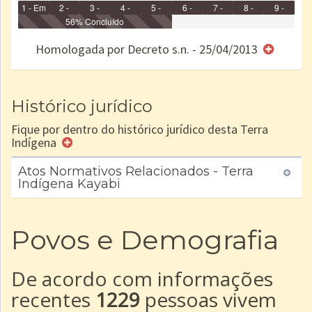
1 - Em
2 -
3 -
4 -
5 -
6 -
7 -
8 -
9 -
Identificação
Identificada
56% Concluído
Declarada
Reservada
Homologada
Registrada
Restrição
Dominial
Encaminhad
no CRI
de uso
Indígena
RI
Homologada por Decreto s.n. - 25/04/2013
e/ou
SPU
Histórico jurídico
Fique por dentro do histórico jurídico desta Terra
Indígena
Atos Normativos Relacionados - Terra
Indígena Kayabi
Povos e Demografia
De acordo com informações
recentes
1229
pessoas vivem