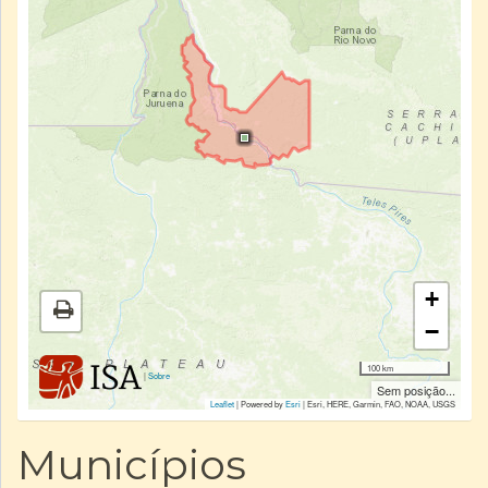
+
−
100 km
|
Sobre
Sem posição...
Leaflet
| Powered by
Esri
|
Esri, HERE, Garmin, FAO, NOAA, USGS
Municípios