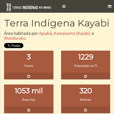
Toggle
navigation
Terra Indígena Kayabi
Área habitada por
Apiaká
,
Kawaiwete (Kaiabi)
e
Munduruku
.
3
1229
Povos
População na TI
1053 mil
320
Área (ha)
Notícias