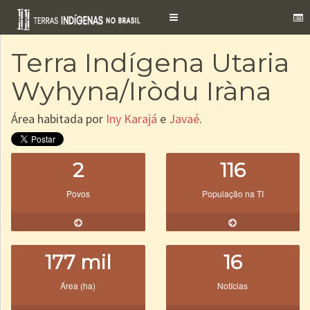
Toggle
navigation
Terra Indígena Utaria
Wyhyna/Iròdu Iràna
Área habitada por
Iny Karajá
e
Javaé
.
2
116
Povos
População na TI
177 mil
16
Área (ha)
Notícias