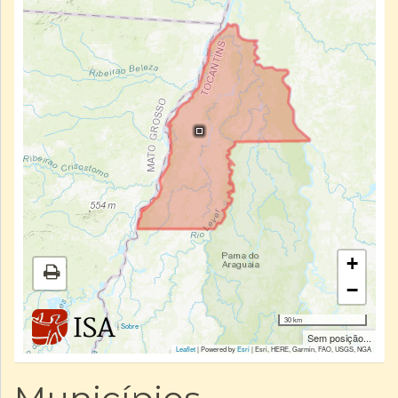
+
−
30 km
|
Sobre
Sem posição...
Leaflet
| Powered by
Esri
|
Esri, HERE, Garmin, FAO, USGS, NGA