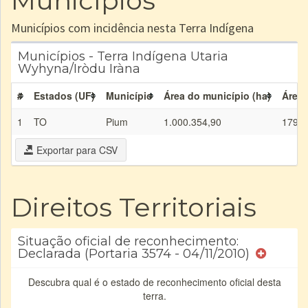
Municípios
Municípios com incidência nesta Terra Indígena
Municípios - Terra Indígena Utaria
Wyhyna/Iròdu Iràna
#
Estados (UF)
Município
Área do município (ha)
Área 
1
TO
Pium
1.000.354,90
179.8
Exportar para CSV
Direitos Territoriais
Situação oficial de reconhecimento:
Declarada (Portaria 3574 - 04/11/2010)
Descubra qual é o estado de reconhecimento oficial desta
terra.