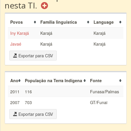
nesta TI.
Povos
Família linguística
Language
Iny Karajá
Karajá
Karajá
Javaé
Karajá
Karajá
Exportar para CSV
Ano
População na Terra Indígena
Fonte
2011
116
Funasa/Palmas
2007
703
GT/Funai
Exportar para CSV