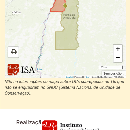
+
−
50 km
|
Sobre
Sem posição...
Leaflet
| Powered by
Esri
|
Esri, HERE, Garmin, FAO, USGS
Não há informações no mapa sobre UCs sobrepostas às TIs que
não se enquadram no SNUC (Sistema Nacional de Unidade de
Conservação).