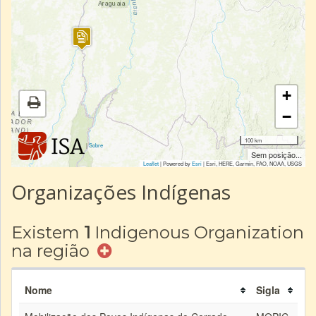
+
−
100 km
|
Sobre
Sem posição...
Leaflet
| Powered by
Esri
|
Esri, HERE, Garmin, FAO, NOAA, USGS
Organizações Indígenas
Existem
1
Indigenous Organization
na região
Nome
Sigla