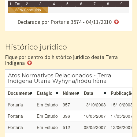
1 - Em
2 -
3 -
4 -
5 -
6 -
7 -
8 -
9 -
Identificação
33% Concluído
Identificada
Declarada
Reservada
Homologada
Registrada
Restrição
Dominial
Encaminhad
no CRI
de uso
Indígena
RI
Declarada por Portaria 3574 - 04/11/2010
e/ou
SPU
Histórico jurídico
Fique por dentro do histórico jurídico desta Terra
Indígena
Atos Normativos Relacionados - Terra
Indígena Utaria Wyhyna/Iròdu Iràna
Documento
Estágio
Número
Data
Publicação
Portaria
Em Estudo
957
13/10/2003
15/10/2003
Portaria
Em Estudo
396
16/05/2007
17/05/2007
Portaria
Em Estudo
512
08/05/2007
12/06/2007