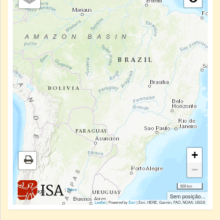
+
−
500 km
|
Sobre
Sem posição...
Leaflet
| Powered by
Esri
|
Esri, HERE, Garmin, FAO, NOAA, USGS