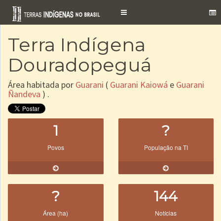
Toggle
navigation
Terra Indígena
Douradopeguá
Área habitada por
Guarani
(
Guarani Kaiowá
e
Guarani
Ñandeva
) .
1
?
Povos
População na TI
?
144
Área (ha)
Notícias