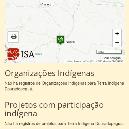
+
−
50 km
|
Sobre
Sem posição...
Leaflet
| Powered by
Esri
|
Esri, HERE, Garmin, FAO, USGS
Organizações Indígenas
Não há registros de Organizações Indígenas para Terra Indígena
Douradopeguá.
Projetos com participação
indígena
Não há registros de projetos para Terra Indígena Douradopeguá.