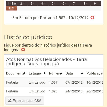
1 - Em
2 -
3 -
4 -
5 -
6 -
7 -
8 -
9 -
Identificação
11%
Identificada
Declarada
Reservada
Homologada
Registrada
Restrição
Dominial
Encaminhad
Concluído
no CRI
de uso
Indígena
RI
Em Estudo por Portaria 1.567 - 10/12/2012
e/ou
SPU
Histórico jurídico
Fique por dentro do histórico jurídico desta Terra
Indígena
Atos Normativos Relacionados - Terra
Indígena Douradopeguá
Documento
Estágio
Número
Data
Publicação
Portaria
Em Estudo
1.567
07/12/2012
10/12/2012
Portaria
Em Estudo
1.826
24/12/2013
26/12/2013
Exportar para CSV