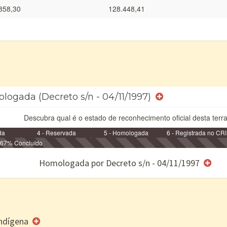
858,30
128.448,41
logada (Decreto s/n - 04/11/1997)
Descubra qual é o estado de reconhecimento oficial desta terra
da
4 - Reservada
5 - Homologada
6 - Registrada no CRI
67% Concluído
e/ou SPU
Homologada por Decreto s/n - 04/11/1997
 Indígena