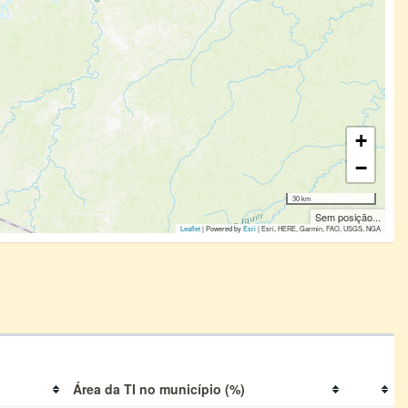
+
−
30 km
Sem posição...
Leaflet
| Powered by
Esri
|
Esri, HERE, Garmin, FAO, USGS, NGA
Área da TI no município (%)