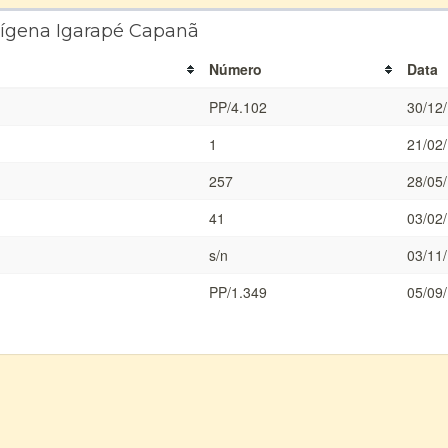
dígena Igarapé Capanã
Número
Data
PP/4.102
30/12
1
21/02
257
28/05
41
03/02
s/n
03/11
PP/1.349
05/09
a