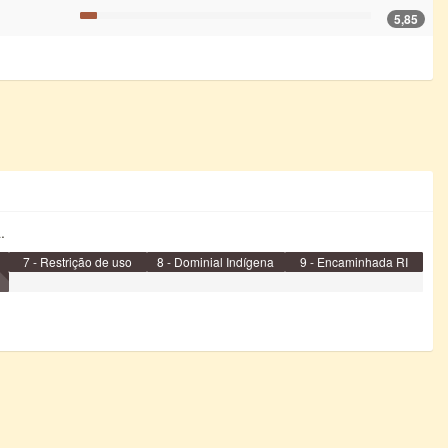
5,85
.
7 - Restrição de uso
8 - Dominial Indígena
9 - Encaminhada RI