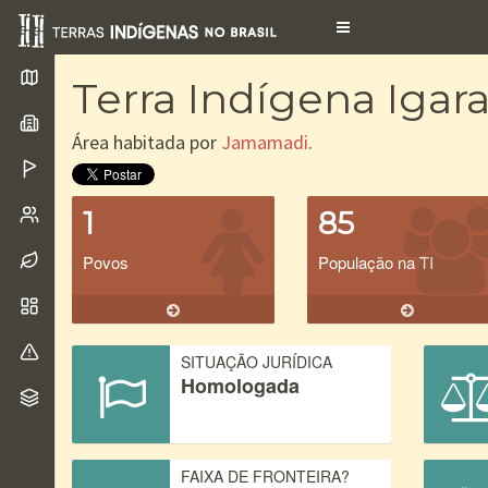
Toggle
navigation
Terra Indígena Iga
Área habitada por
Jamamadi
.
1
85
Povos
População na TI
SITUAÇÃO JURÍDICA
Homologada
FAIXA DE FRONTEIRA?