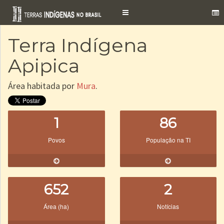
Toggle
navigation
Terra Indígena
Apipica
Área habitada por
Mura
.
1
86
Povos
População na TI
652
2
Área (ha)
Notícias