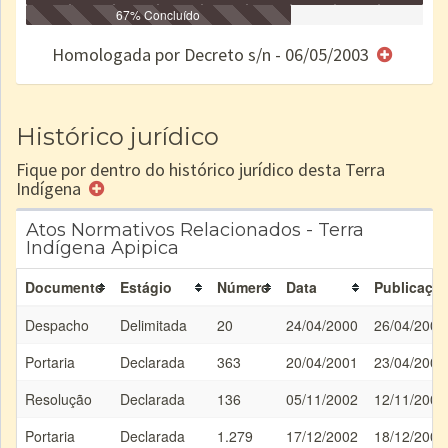
Identificação
Identificada
Declarada
67% Concluído
Reservada
Homologada
Registrada
Restrição
Dominial
Encaminhad
no CRI
de uso
Indígena
RI
Homologada por Decreto s/n - 06/05/2003
e/ou
SPU
Histórico jurídico
Fique por dentro do histórico jurídico desta Terra
Indígena
Atos Normativos Relacionados - Terra
Indígena Apipica
Documento
Estágio
Número
Data
Publicaçã
Despacho
Delimitada
20
24/04/2000
26/04/2000
Portaria
Declarada
363
20/04/2001
23/04/2001
Resolução
Declarada
136
05/11/2002
12/11/2002
Portaria
Declarada
1.279
17/12/2002
18/12/2002