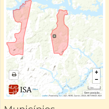
+
−
1 km
|
Sobre
Sem posição...
Leaflet
| Powered by
Esri
|
Esri, HERE, Garmin, USGS, METI/NASA, NGA