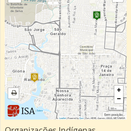
+
−
500 m
|
Sobre
Sem posição...
Leaflet
| Powered by
Esri
|
Esri, HERE, Garmin, USGS, METI/NASA
Organizações Indígenas