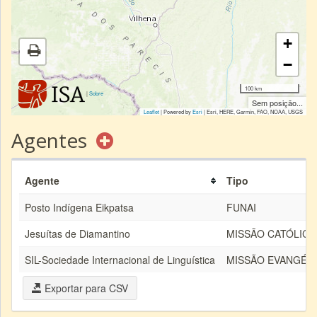
+
−
100 km
|
Sobre
Sem posição...
Leaflet
| Powered by
Esri
|
Esri, HERE, Garmin, FAO, NOAA, USGS
Agentes
Agente
Tipo
Posto Indígena Eikpatsa
FUNAI
Jesuítas de Diamantino
MISSÃO CATÓLICA
SIL-Sociedade Internacional de Linguística
MISSÃO EVANGÉLI
Exportar para CSV