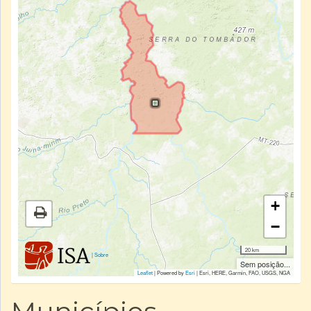
+
−
20 km
|
Sobre
Sem posição...
Leaflet
| Powered by
Esri
|
Esri, HERE, Garmin, FAO, USGS, NGA