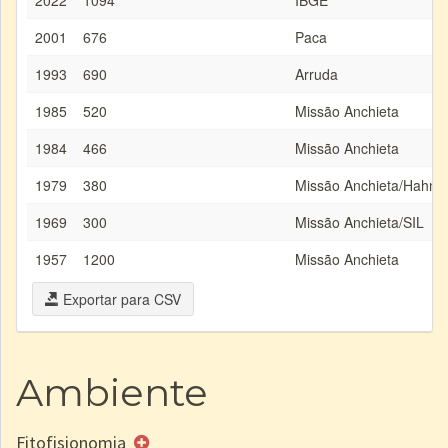
2022
1094
IBGE
2001
676
Paca
1993
690
Arruda
1985
520
Missão Anchieta
1984
466
Missão Anchieta
1979
380
Missão Anchieta/Hahn
1969
300
Missão Anchieta/SIL
1957
1200
Missão Anchieta
Exportar para CSV
Ambiente
Fitofisionomia