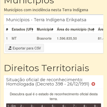
Municípios
Municípios com incidência nesta Terra Indígena
Municípios - Terra Indígena Erikpatsa
#
Estados (UF)
Município
Área do município (ha)
Área 
1
MT
Brasnorte
1.596.835,50
81.45
Exportar para CSV
Direitos Territoriais
Situação oficial de reconhecimento:
Homologada (Decreto 398 - 26/12/1991)
Descubra qual é o estado de reconhecimento oficial desta
terra.
1 - Em
2 -
3 -
4 -
5 -
6 -
7 -
8 -
9 -