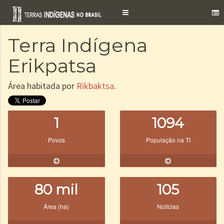
Toggle
navigation
Terra Indígena
Erikpatsa
Área habitada por
Rikbaktsa
.
1
1094
Povos
População na TI
80 mil
105
Área (ha)
Notícias