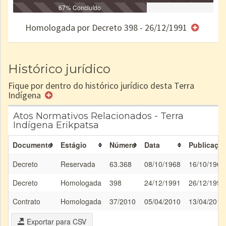
Identificação
Identificada
Declarada
67% Concluído
Reservada
Homologada
Registrada
Restrição
Dominial
Encaminhad
no CRI
de uso
Indígena
RI
Homologada por Decreto 398 - 26/12/1991
e/ou
SPU
Histórico jurídico
Fique por dentro do histórico jurídico desta Terra
Indígena
Atos Normativos Relacionados - Terra
Indígena Erikpatsa
Documento
Estágio
Número
Data
Publicaçã
Decreto
Reservada
63.368
08/10/1968
16/10/1968
Decreto
Homologada
398
24/12/1991
26/12/1991
Contrato
Homologada
37/2010
05/04/2010
13/04/2010
Exportar para CSV