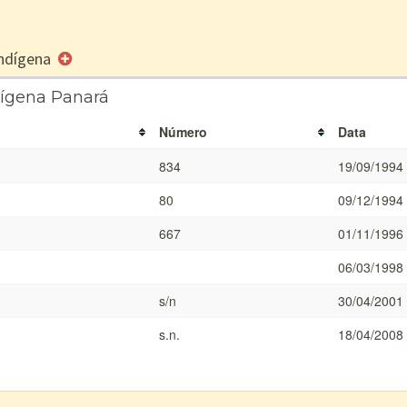
 Indígena
dígena Panará
Número
Data
834
19/09/1994
80
09/12/1994
667
01/11/1996
06/03/1998
s/n
30/04/2001
s.n.
18/04/2008