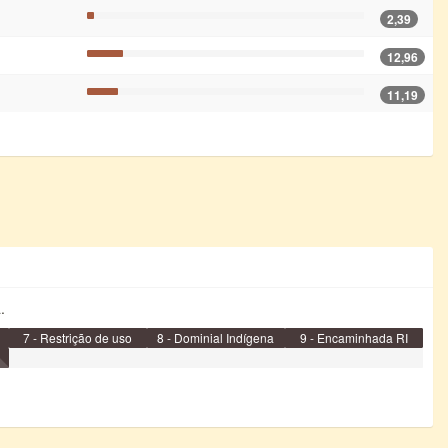
2,39
12,96
11,19
.
7 - Restrição de uso
8 - Dominial Indígena
9 - Encaminhada RI