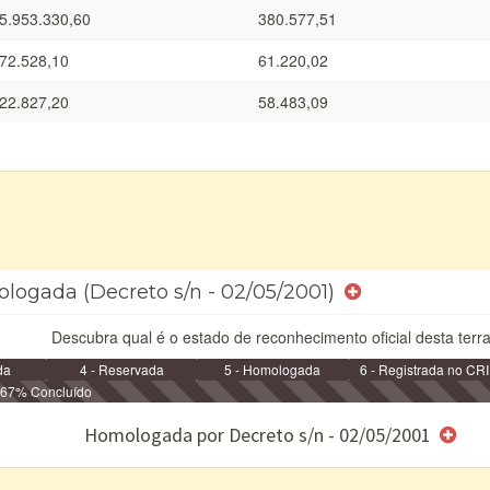
5.953.330,60
380.577,51
72.528,10
61.220,02
22.827,20
58.483,09
ologada (Decreto s/n - 02/05/2001)
Descubra qual é o estado de reconhecimento oficial desta terra
da
4 - Reservada
5 - Homologada
6 - Registrada no CRI
67% Concluído
e/ou SPU
Homologada por Decreto s/n - 02/05/2001