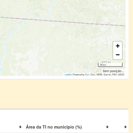
+
−
50 km
Sem posição...
Leaflet
| Powered by
Esri
|
Esri, HERE, Garmin, FAO, USGS
Área da TI no município (%)