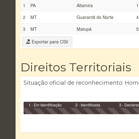
1
PA
Altamira
1
2
MT
Guarantã do Norte
4
3
MT
Matupá
5
Exportar para CSV
Direitos Territoriais
Situação oficial de reconhecimento: Hom
1 - Em Identificação
2 - Identificada
3 - Declara