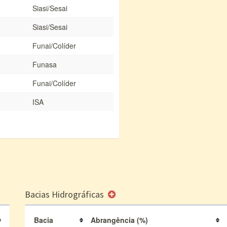
Siasi/Sesai
Siasi/Sesai
Funai/Colíder
Funasa
Funai/Colíder
ISA
Bacias Hidrográficas
Bacia
Abrangência (%)