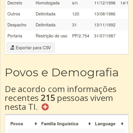
Decreto
Homologada
s/n
11/12/1998
14/12
Outros
Delimitada
120
13/08/1986
Despacho
Delimitada
31
13/11/1992
Portaria
Restrição de uso
PP/2.754
31/07/1987
Exportar para CSV
Povos e Demografia
De acordo com informações
recentes
215
pessoas vivem
nesta TI.
Povos
Família linguística
Language