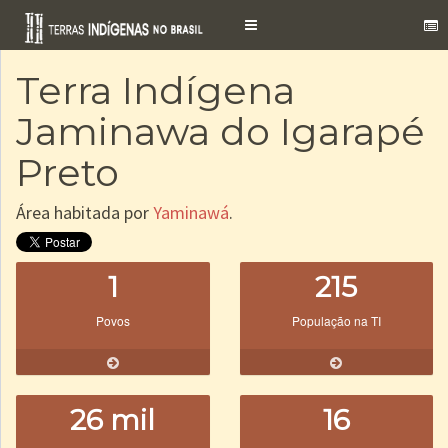
Toggle
navigation
Terra Indígena
Jaminawa do Igarapé
Preto
Área habitada por
Yaminawá
.
1
215
Povos
População na TI
26 mil
16