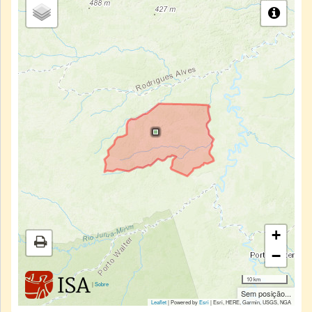
+
−
10 km
|
Sobre
Sem posição...
Leaflet
| Powered by
Esri
|
Esri, HERE, Garmin, USGS, NGA