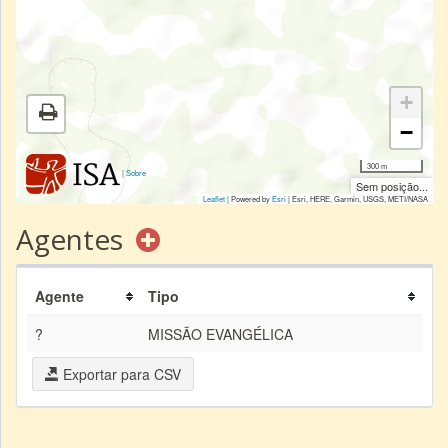
+
−
300 m
|
Sobre
Sem posição...
Leaflet
| Powered by
Esri
|
Esri, HERE, Garmin, USGS, METI/NASA
Agentes
Agente
Tipo
?
MISSÃO EVANGÉLICA
Exportar para CSV