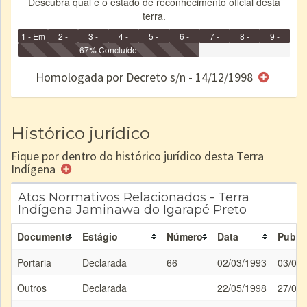
Descubra qual é o estado de reconhecimento oficial desta
terra.
1 - Em
2 -
3 -
4 -
5 -
6 -
7 -
8 -
9 -
Identificação
Identificada
Declarada
67% Concluído
Reservada
Homologada
Registrada
Restrição
Dominial
Encaminhad
no CRI
de uso
Indígena
RI
Homologada por Decreto s/n - 14/12/1998
e/ou
SPU
Histórico jurídico
Fique por dentro do histórico jurídico desta Terra
Indígena
Atos Normativos Relacionados - Terra
Indígena Jaminawa do Igarapé Preto
Documento
Estágio
Número
Data
Publi
Portaria
Declarada
66
02/03/1993
03/03
Outros
Declarada
22/05/1998
27/05