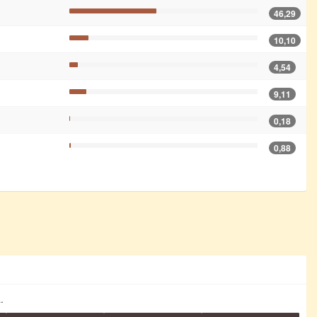
46,29
10,10
4,54
9,11
0,18
0,88
.