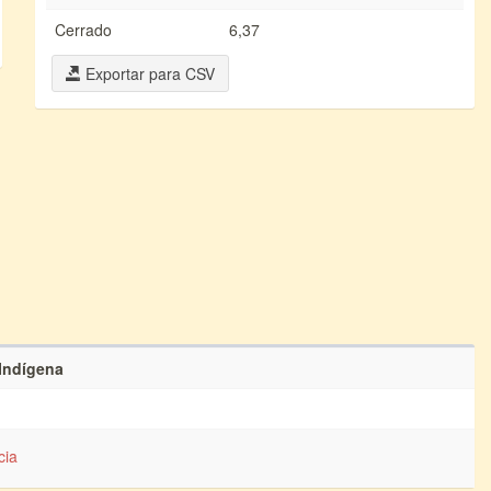
Cerrado
6,37
Exportar para CSV
 Indígena
cia