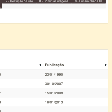
7 - Restrição de uso
8 - Dominial Indígena
9 - Encaminhada RI
Publicação
0
23/01/1990
30/10/2007
7
15/01/2008
3
16/01/2013
6