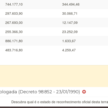
744.177,10
344.494,46
297.603,90
30.066,71
267.693,00
12.147,09
255.366,30
23.252,09
886.171,80
1.633,67
483.716,80
4.259,47
ologada (Decreto 98.852 - 23/01/1990)
Descubra qual é o estado de reconhecimento oficial desta terra