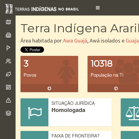
Toggle
navigation
Terra Indígena Arari
Área habitada por
Awa Guajá
, Awá isolados e
Guaja
3
10318
Povos
População na TI
SITUAÇÃO JURÍDICA
Homologada
FAIXA DE FRONTEIRA?