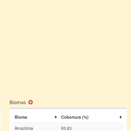
Biomas
Bioma
Cobertura (%)
Amazônia
93,63