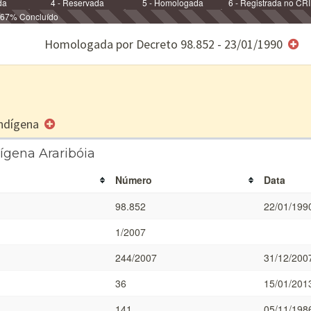
da
4 - Reservada
5 - Homologada
6 - Registrada no CRI
67% Concluído
e/ou SPU
Homologada por Decreto 98.852 - 23/01/1990
 Indígena
ígena Araribóia
Número
Data
98.852
22/01/199
1/2007
244/2007
31/12/200
36
15/01/201
141
05/11/198