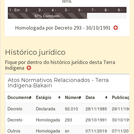
terra.
1 - Em
2 -
3 -
4 -
5 -
6 -
7 -
8 -
9 -
Identificação
Identificada
Declarada
67% Concluído
Reservada
Homologada
Registrada
Restrição
Dominial
Encaminhad
no CRI
de uso
Indígena
RI
Homologada por Decreto 293 - 30/10/1991
e/ou
SPU
Histórico jurídico
Fique por dentro do histórico jurídico desta Terra
Indígena
Atos Normativos Relacionados - Terra
Indígena Bakairi
Documento
Estágio
Número
Data
Publicaçã
Decreto
Declarada
92.010
28/11/1985
29/11/1985
Decreto
Homologada
293
29/10/1991
30/10/1991
Outros
Homologada
sn
07/11/2019
07/11/2019