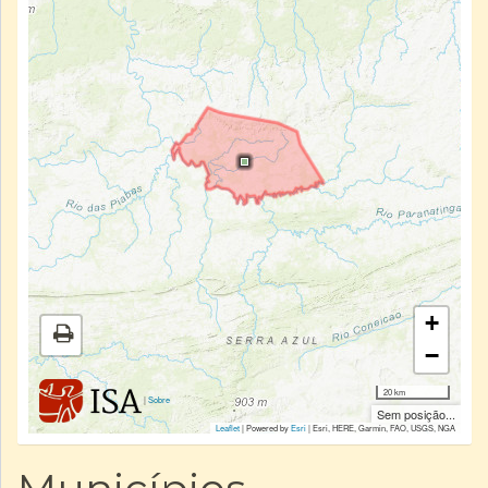
+
−
20 km
|
Sobre
Sem posição...
Leaflet
| Powered by
Esri
|
Esri, HERE, Garmin, FAO, USGS, NGA