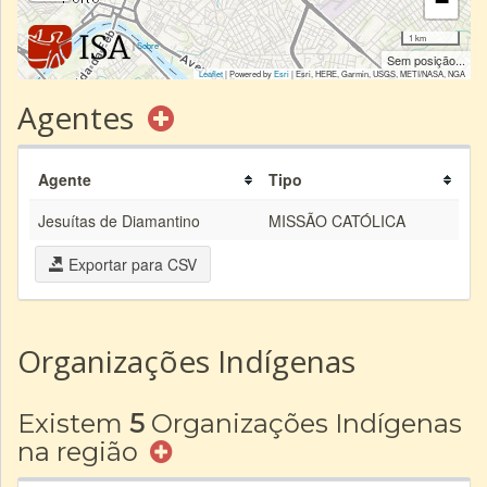
−
1 km
|
Sobre
Sem posição...
Leaflet
| Powered by
Esri
|
Esri, HERE, Garmin, USGS, METI/NASA, NGA
Agentes
Agente
Tipo
Jesuítas de Diamantino
MISSÃO CATÓLICA
Exportar para CSV
Organizações Indígenas
Existem
5
Organizações Indígenas
na região