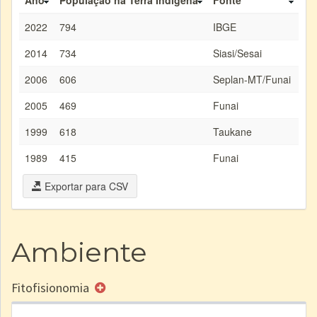
Ano
População na Terra Indígena
Fonte
2022
794
IBGE
2014
734
Siasi/Sesai
2006
606
Seplan-MT/Funai
2005
469
Funai
1999
618
Taukane
1989
415
Funai
Exportar para CSV
Ambiente
Fitofisionomia