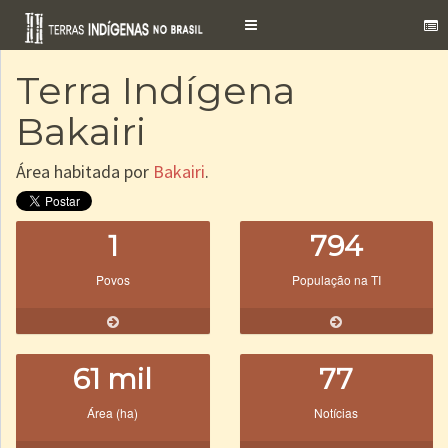
Toggle
navigation
Terra Indígena
Bakairi
Área habitada por
Bakairi
.
1
794
Povos
População na TI
61 mil
77
Área (ha)
Notícias