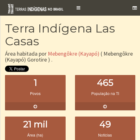
Toggle
navigation
Terra Indígena Las
Casas
Área habitada por
Mebengôkre (Kayapó)
( Mebengôkre
(Kayapó) Gorotire ) .
1
465
Povos
População na TI
21 mil
49
Área (ha)
Notícias