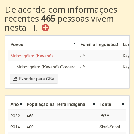
De acordo com informações
recentes
465
pessoas vivem
nesta TI.
Povos
Família linguística
Lang
Mebengôkre (Kayapó)
Jê
Kaya
Mebengôkre (Kayapó) Gorotire
Jê
Kaya
Exportar para CSV
Ano
População na Terra Indígena
Fonte
2022
465
IBGE
2014
409
Siasi/Sesai