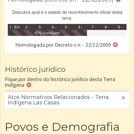
Descubra qual é o estado de reconhecimento oficial desta
terra.
1 - Em
2 -
3 -
4 -
5 -
6 -
7 -
8 -
9 -
Identificação
Identificada
Declarada
67% Concluído
Reservada
Homologada
Registrada
Restrição
Dominial
Encaminhad
no CRI
de uso
Indígena
RI
Homologada por Decreto s.n. - 22/12/2009
e/ou
SPU
Histórico jurídico
Fique por dentro do histórico jurídico desta Terra
Indígena
Atos Normativos Relacionados - Terra
Indígena Las Casas
Povos e Demografia