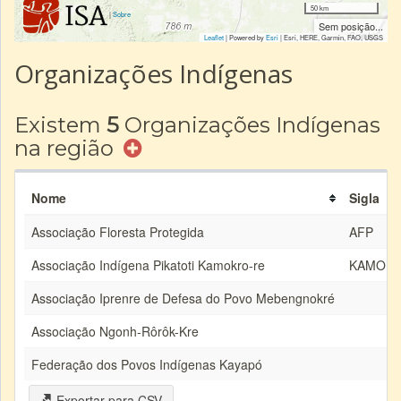
50 km
|
Sobre
Sem posição...
Leaflet
| Powered by
Esri
|
Esri, HERE, Garmin, FAO, USGS
Organizações Indígenas
Existem
5
Organizações Indígenas
na região
Nome
Sigla
Associação Floresta Protegida
AFP
Associação Indígena Pikatoti Kamokro-re
KAMOKR
Associação Iprenre de Defesa do Povo Mebengnokré
Associação Ngonh-Rôrôk-Kre
Federação dos Povos Indígenas Kayapó
Exportar para CSV