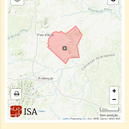
+
−
10 km
|
Sobre
Sem posição...
Leaflet
| Powered by
Esri
|
Esri, HERE, Garmin, USGS, NGA