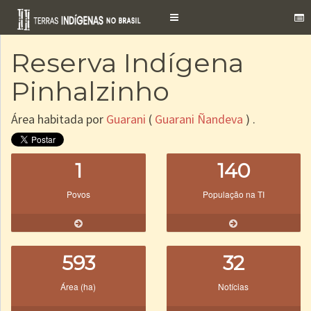
Toggle
navigation
Reserva Indígena
Pinhalzinho
Área habitada por
Guarani
(
Guarani Ñandeva
) .
1
140
Povos
População na TI
593
32
Área (ha)
Notícias