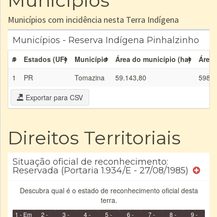
Municípios
Municípios com incidência nesta Terra Indígena
Municípios - Reserva Indígena Pinhalzinho
#
Estados (UF)
Município
Área do município (ha)
Área 
1
PR
Tomazina
59.143,80
598,3
Exportar para CSV
Direitos Territoriais
Situação oficial de reconhecimento:
Reservada (Portaria 1.934/E - 27/08/1985)
Descubra qual é o estado de reconhecimento oficial desta
terra.
1 - Em
2 -
3 -
4 -
5 -
6 -
7 -
8 -
9 -