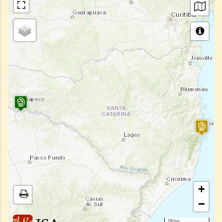
+
−
100 km