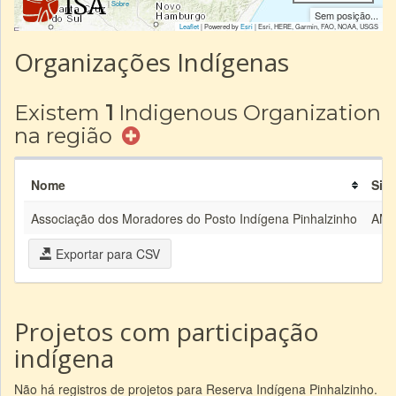
|
Sobre
Sem posição...
Leaflet
| Powered by
Esri
|
Esri, HERE, Garmin, FAO, NOAA, USGS
Organizações Indígenas
Existem
1
Indigenous Organization
na região
Nome
Sigl
Associação dos Moradores do Posto Indígena Pinhalzinho
AMP
Exportar para CSV
Projetos com participação
indígena
Não há registros de projetos para Reserva Indígena Pinhalzinho.