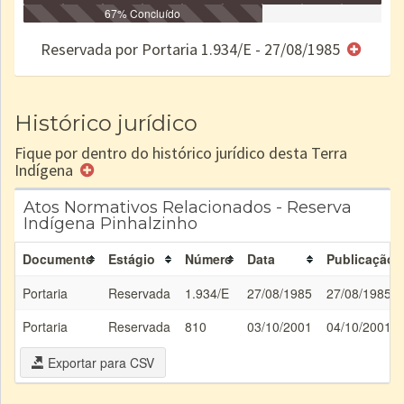
Identificação
Identificada
Declarada
67% Concluído
Reservada
Homologada
Registrada
Restrição
Dominial
Encaminhad
no CRI
de uso
Indígena
RI
Reservada por Portaria 1.934/E - 27/08/1985
e/ou
SPU
Histórico jurídico
Fique por dentro do histórico jurídico desta Terra
Indígena
Atos Normativos Relacionados - Reserva
Indígena Pinhalzinho
Documento
Estágio
Número
Data
Publicação
Portaria
Reservada
1.934/E
27/08/1985
27/08/1985
Portaria
Reservada
810
03/10/2001
04/10/2001
Exportar para CSV