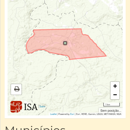
+
−
1 km
|
Sobre
Sem posição...
Leaflet
| Powered by
Esri
|
Esri, HERE, Garmin, USGS, METI/NASA, NGA