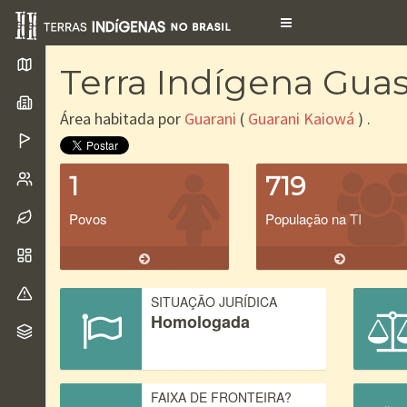
Toggle
navigation
Terra Indígena Guas
Área habitada por
Guarani
(
Guarani Kaiowá
) .
1
719
Povos
População na TI
SITUAÇÃO JURÍDICA
Homologada
FAIXA DE FRONTEIRA?