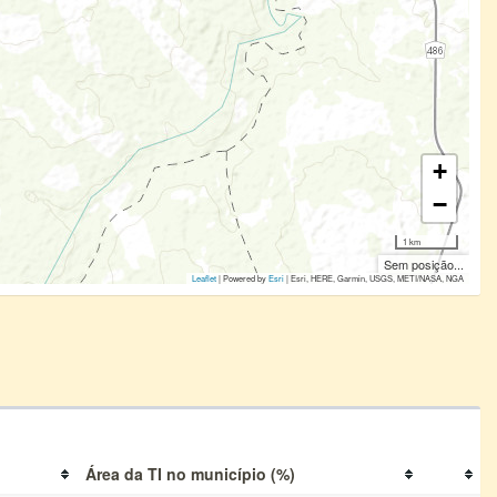
+
−
1 km
Sem posição...
Leaflet
| Powered by
Esri
|
Esri, HERE, Garmin, USGS, METI/NASA, NGA
Área da TI no município (%)