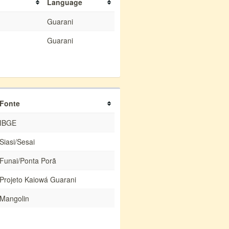
Language
Guarani
Guarani
Fonte
IBGE
Siasi/Sesai
Funai/Ponta Porã
Projeto Kaiowá Guarani
Mangolin