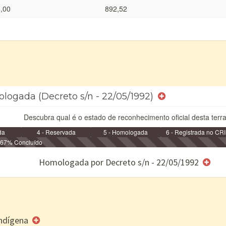
,00
892,52
ologada (Decreto s/n - 22/05/1992)
Descubra qual é o estado de reconhecimento oficial desta terra
da
4 - Reservada
5 - Homologada
6 - Registrada no CRI
67% Concluído
e/ou SPU
Homologada por Decreto s/n - 22/05/1992
 Indígena