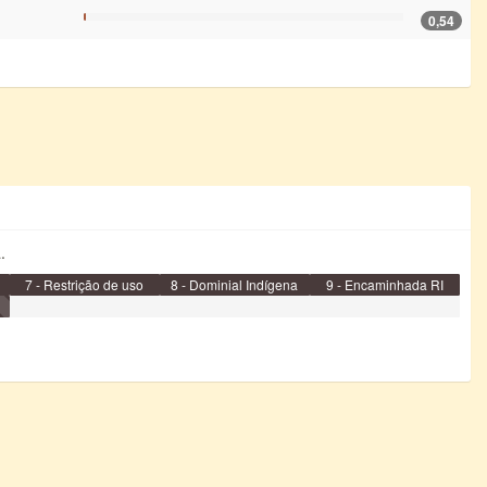
0,54
.
7 - Restrição de uso
8 - Dominial Indígena
9 - Encaminhada RI