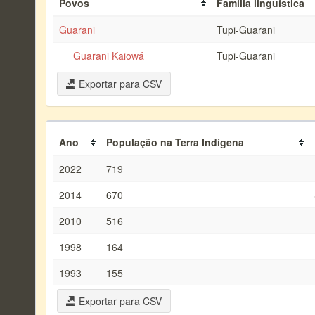
Povos
Família linguística
Guarani
Tupi-Guarani
Guarani Kaiowá
Tupi-Guarani
Exportar para CSV
Ano
População na Terra Indígena
2022
719
2014
670
2010
516
1998
164
1993
155
Exportar para CSV