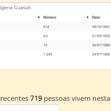
dígena Guasuti
Número
Data
512
09/10/1991
s/n
21/05/1992
10
30/07/1988
1.245
24/07/1986
a
 recentes
719
pessoas vivem nesta