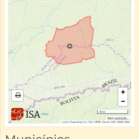
+
−
30 km
|
Sobre
Sem posição...
Leaflet
| Powered by
Esri
|
Esri, HERE, Garmin, FAO, USGS, NGA