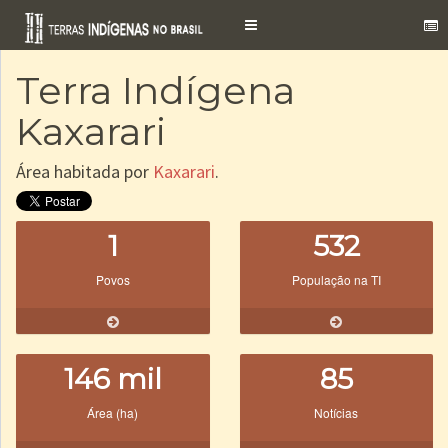
Toggle
navigation
Terra Indígena
Kaxarari
Área habitada por
Kaxarari
.
1
532
Povos
População na TI
146 mil
85
Área (ha)
Notícias