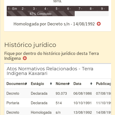
terra.
1 - Em
2 -
3 -
4 -
5 -
6 -
7 -
8 -
9 -
Identificação
Identificada
Declarada
67% Concluído
Reservada
Homologada
Registrada
Restrição
Dominial
Encaminhad
no CRI
de uso
Indígena
RI
Homologada por Decreto s/n - 14/08/1992
e/ou
SPU
Histórico jurídico
Fique por dentro do histórico jurídico desta Terra
Indígena
Atos Normativos Relacionados - Terra
Indígena Kaxarari
Documento
Estágio
Número
Data
Publicaçã
Decreto
Declarada
93.073
06/08/1986
07/08/1986
Portaria
Declarada
514
10/10/1991
11/10/1991
Decreto
Homologada
s/n
13/08/1992
14/08/1992