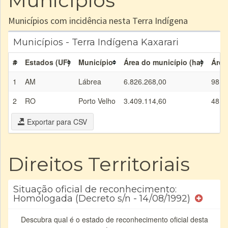
Municípios
Municípios com incidência nesta Terra Indígena
Municípios - Terra Indígena Kaxarari
#
Estados (UF)
Município
Área do município (ha)
Área
1
AM
Lábrea
6.826.268,00
98.4
2
RO
Porto Velho
3.409.114,60
48.5
Exportar para CSV
Direitos Territoriais
Situação oficial de reconhecimento:
Homologada (Decreto s/n - 14/08/1992)
Descubra qual é o estado de reconhecimento oficial desta