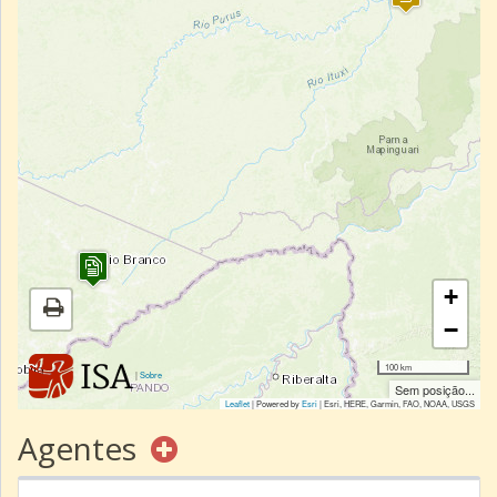
+
−
100 km
|
Sobre
Sem posição...
Leaflet
| Powered by
Esri
|
Esri, HERE, Garmin, FAO, NOAA, USGS
Agentes