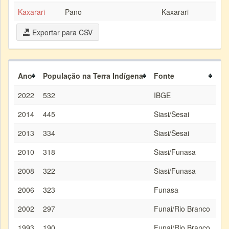
Kaxarari
Pano
Kaxarari
Exportar para CSV
Ano
População na Terra Indígena
Fonte
2022
532
IBGE
2014
445
Siasi/Sesai
2013
334
Siasi/Sesai
2010
318
Siasi/Funasa
2008
322
Siasi/Funasa
2006
323
Funasa
2002
297
Funai/Rio Branco
1993
190
Funai/Rio Branco