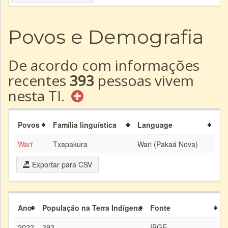
Povos e Demografia
De acordo com informações
recentes
393
pessoas vivem
nesta TI.
Povos
Família linguística
Language
Wari'
Txapakura
Wari (Pakaá Nova)
Exportar para CSV
Ano
População na Terra Indígena
Fonte
2022
393
IBGE