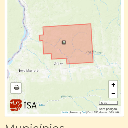
+
−
10 km
|
Sobre
Sem posição...
Leaflet
| Powered by
Esri
|
Esri, HERE, Garmin, USGS, NGA