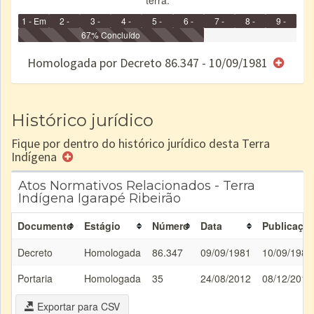
terra.
1 - Em
2 -
3 -
4 -
5 -
6 -
7 -
8 -
9 -
Identificação
Identificada
Declarada
67% Concluído
Reservada
Homologada
Registrada
Restrição
Dominial
Encaminhad
no CRI
de uso
Indígena
RI
Homologada por Decreto 86.347 - 10/09/1981
e/ou
SPU
Histórico jurídico
Fique por dentro do histórico jurídico desta Terra
Indígena
Atos Normativos Relacionados - Terra
Indígena Igarapé Ribeirão
Documento
Estágio
Número
Data
Publicaçã
Decreto
Homologada
86.347
09/09/1981
10/09/1981
Portaria
Homologada
35
24/08/2012
08/12/2012
Exportar para CSV