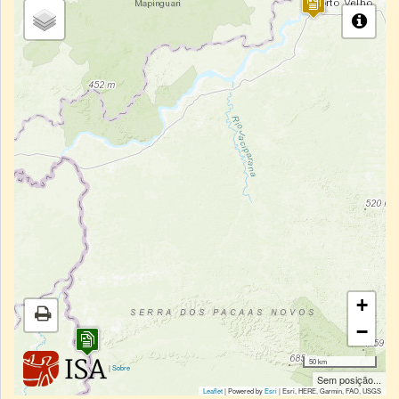
+
−
50 km
|
Sobre
Sem posição...
Leaflet
| Powered by
Esri
|
Esri, HERE, Garmin, FAO, USGS