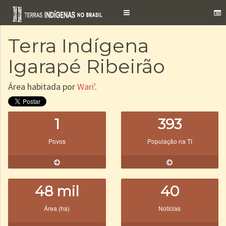
Toggle
navigation
Terra Indígena
Igarapé Ribeirão
Área habitada por
Wari'
.
1
393
Povos
População na TI
48 mil
40
Área (ha)
Notícias