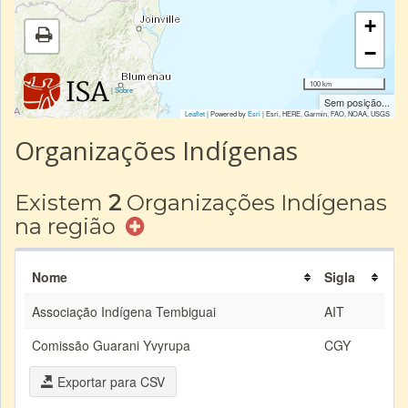
+
−
100 km
|
Sobre
Sem posição...
Leaflet
| Powered by
Esri
|
Esri, HERE, Garmin, FAO, NOAA, USGS
Organizações Indígenas
Existem
2
Organizações Indígenas
na região
Nome
Sigla
Associação Indígena Tembiguai
AIT
Comissão Guarani Yvyrupa
CGY
Exportar para CSV