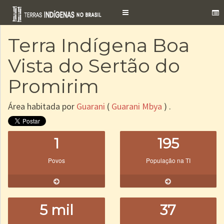
Toggle
navigation
Terra Indígena Boa
Vista do Sertão do
Promirim
Área habitada por
Guarani
(
Guarani Mbya
) .
1
195
Povos
População na TI
5 mil
37