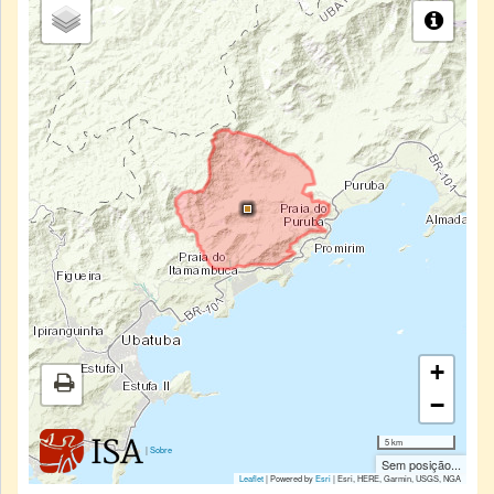
+
−
5 km
|
Sobre
Sem posição...
Leaflet
| Powered by
Esri
|
Esri, HERE, Garmin, USGS, NGA