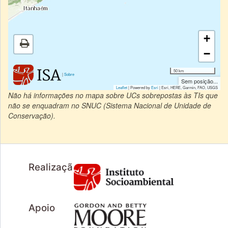
+
−
50 km
|
Sobre
Sem posição...
Leaflet
| Powered by
Esri
|
Esri, HERE, Garmin, FAO, USGS
Não há informações no mapa sobre UCs sobrepostas às TIs que
não se enquadram no SNUC (Sistema Nacional de Unidade de
Conservação).