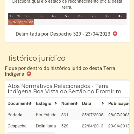
Descubra qual é o estado de reconhecimento oficial desta
terra.
1 - Em
2 -
3 -
4 -
5 -
6 -
7 -
8 -
9 -
Identificação
22% Concluído
Identificada
Declarada
Reservada
Homologada
Registrada
Restrição
Dominial
Encaminhad
no CRI
de uso
Indígena
RI
Delimitada por Despacho 529 - 23/04/2013
e/ou
SPU
Histórico jurídico
Fique por dentro do histórico jurídico desta Terra
Indígena
Atos Normativos Relacionados - Terra
Indígena Boa Vista do Sertão do Promirim
Documento
Estágio
Número
Data
Publicação
Portaria
Em Estudo
861
25/07/2008
28/07/2008
Despacho
Delimitada
529
22/04/2013
23/04/2013