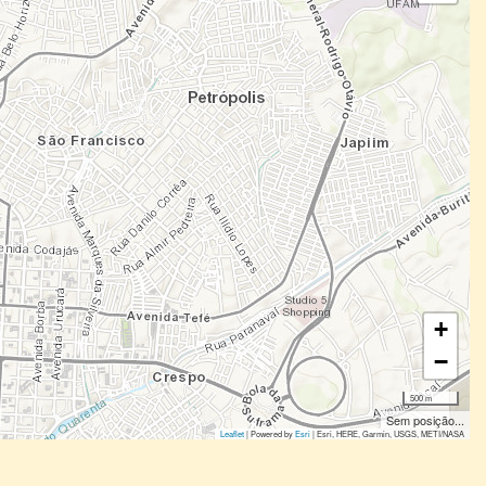
+
−
500 m
Sem posição...
Leaflet
| Powered by
Esri
|
Esri, HERE, Garmin, USGS, METI/NASA