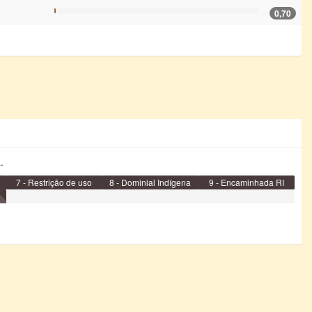
0,70
.
7 - Restrição de uso
8 - Dominial Indígena
9 - Encaminhada RI