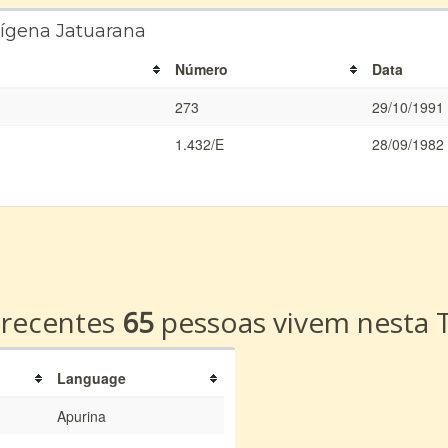
dígena Jatuarana
Número
Data
273
29/10/1991
1.432/E
28/09/1982
a
 recentes
65
pessoas vivem nesta T
Language
Apurina