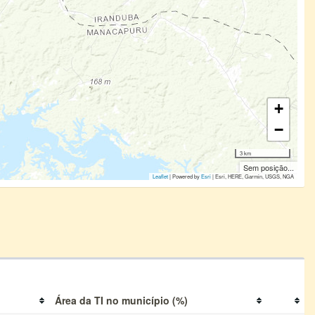
+
−
3 km
Sem posição...
Leaflet
| Powered by
Esri
|
Esri, HERE, Garmin, USGS, NGA
Área da TI no município (%)