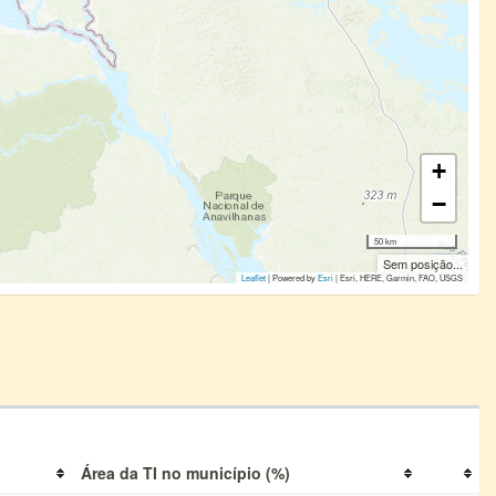
+
−
50 km
Sem posição...
Leaflet
| Powered by
Esri
|
Esri, HERE, Garmin, FAO, USGS
Área da TI no município (%)