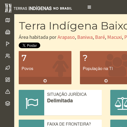
Toggle
navigation
Terra Indígena Baix
Área habitada por
Arapaso
,
Baniwa
,
Baré
,
Macuxi
,
P
7
?
Povos
População na TI
SITUAÇÃO JURÍDICA
Delimitada
FAIXA DE FRONTEIRA?