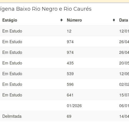
dígena Baixo Rio Negro e Rio Caurés
Estágio
Número
Data
Em Estudo
12
12/0
Em Estudo
974
26/0
Em Estudo
974
26/0
Em Estudo
435
20/0
Em Estudo
539
12/0
Em Estudo
596
02/0
Em Estudo
641
15/0
01/2026
06/0
Delimitada
69
14/0