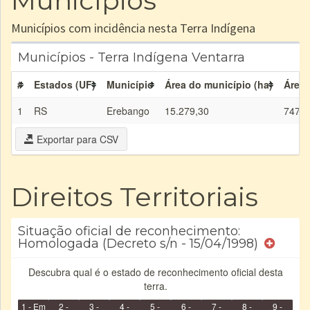
Municípios
Municípios com incidência nesta Terra Indígena
Municípios - Terra Indígena Ventarra
#
Estados (UF)
Município
Área do município (ha)
Área 
1
RS
Erebango
15.279,30
747,3
Exportar para CSV
Direitos Territoriais
Situação oficial de reconhecimento:
Homologada (Decreto s/n - 15/04/1998)
Descubra qual é o estado de reconhecimento oficial desta
terra.
1 - Em
2 -
3 -
4 -
5 -
6 -
7 -
8 -
9 -