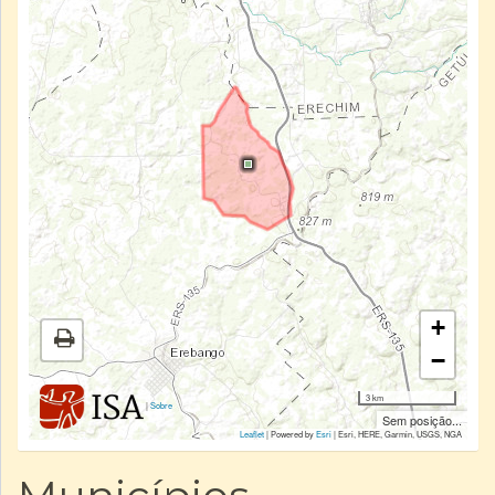
+
−
3 km
|
Sobre
Sem posição...
Leaflet
| Powered by
Esri
|
Esri, HERE, Garmin, USGS, NGA