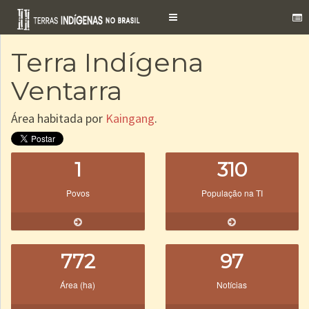
Toggle
navigation
Terra Indígena
Ventarra
Área habitada por
Kaingang
.
1
310
Povos
População na TI
772
97
Área (ha)
Notícias