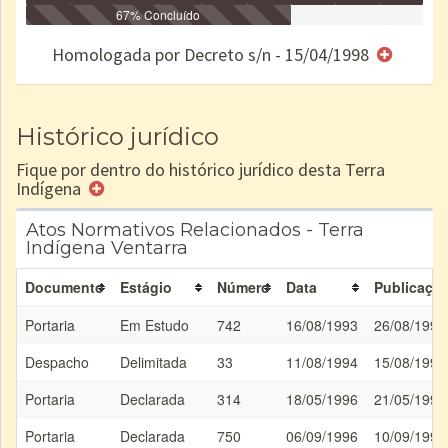
Identificação
Identificada
Declarada
67% Concluído
Reservada
Homologada
Registrada
Restrição
Dominial
Encaminhad
no CRI
de uso
Indígena
RI
Homologada por Decreto s/n - 15/04/1998
e/ou
SPU
Histórico jurídico
Fique por dentro do histórico jurídico desta Terra
Indígena
Atos Normativos Relacionados - Terra
Indígena Ventarra
Documento
Estágio
Número
Data
Publicaçã
Portaria
Em Estudo
742
16/08/1993
26/08/1993
Despacho
Delimitada
33
11/08/1994
15/08/1994
Portaria
Declarada
314
18/05/1996
21/05/1996
Portaria
Declarada
750
06/09/1996
10/09/1996