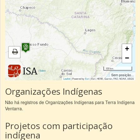
+
−
100 km
|
Sobre
Sem posição...
Leaflet
| Powered by
Esri
|
Esri, HERE, Garmin, FAO, NOAA, USGS
Organizações Indígenas
Não há registros de Organizações Indígenas para Terra Indígena
Ventarra.
Projetos com participação
indígena