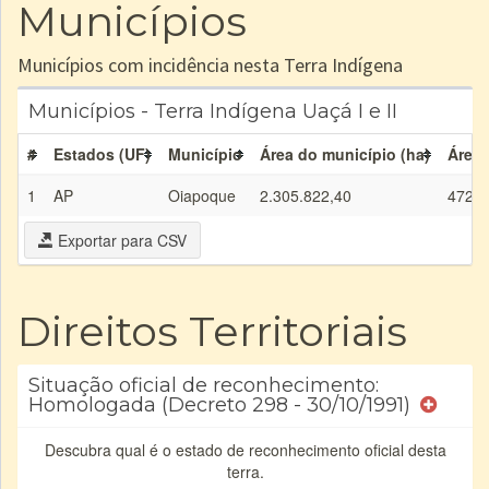
Municípios
Municípios com incidência nesta Terra Indígena
Municípios - Terra Indígena Uaçá I e II
#
Estados (UF)
Município
Área do município (ha)
Área 
1
AP
Oiapoque
2.305.822,40
472.8
Exportar para CSV
Direitos Territoriais
Situação oficial de reconhecimento:
Homologada (Decreto 298 - 30/10/1991)
Descubra qual é o estado de reconhecimento oficial desta
terra.