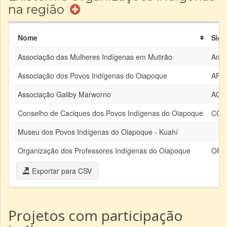
na região
Nome
Sigl
Associação das Mulheres Indígenas em Mutirão
Ami
Associação dos Povos Indígenas do Oiapoque
API
Associação Galiby Marworno
AG
Conselho de Caciques dos Povos Indígenas do Oiapoque
CCP
Museu dos Povos Indígenas do Oiapoque - Kuahí
Organização dos Professores Indígenas do Oiapoque
OPI
Exportar para CSV
Projetos com participação