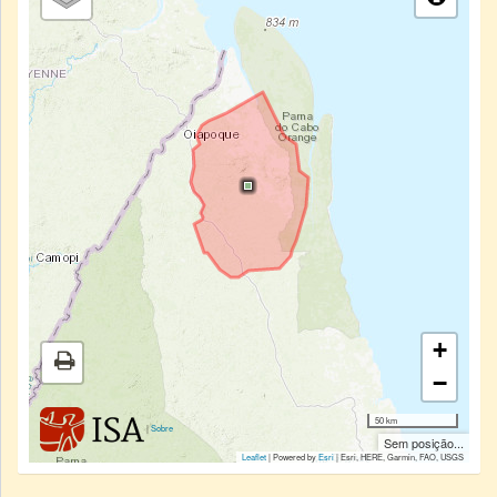
+
−
50 km
|
Sobre
Sem posição...
Leaflet
| Powered by
Esri
|
Esri, HERE, Garmin, FAO, USGS