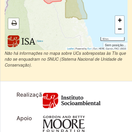
+
−
50 km
|
Sobre
Sem posição...
Leaflet
| Powered by
Esri
|
Esri, HERE, Garmin, FAO, USGS
Não há informações no mapa sobre UCs sobrepostas às TIs que
não se enquadram no SNUC (Sistema Nacional de Unidade de
Conservação).