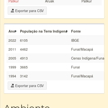
Palikur
Aruak
Palikur
Exportar para CSV
Ano
População na Terra Indígena
Fonte
2022
6105
IBGE
2011
4462
Funai/Macapá
2005
4913
Censo Indígena/Funai/
1999
3665
Funai
1994
3142
Funai/Macapá
Exportar para CSV