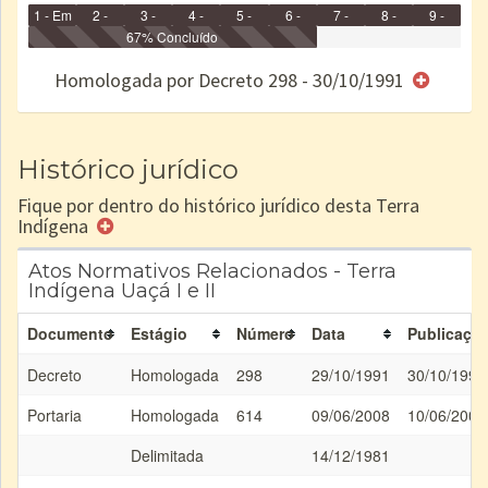
1 - Em
2 -
3 -
4 -
5 -
6 -
7 -
8 -
9 -
Identificação
Identificada
Declarada
67% Concluído
Reservada
Homologada
Registrada
Restrição
Dominial
Encaminhad
no CRI
de uso
Indígena
RI
Homologada por Decreto 298 - 30/10/1991
e/ou
SPU
Histórico jurídico
Fique por dentro do histórico jurídico desta Terra
Indígena
Atos Normativos Relacionados - Terra
Indígena Uaçá I e II
Documento
Estágio
Número
Data
Publicaçã
Decreto
Homologada
298
29/10/1991
30/10/1991
Portaria
Homologada
614
09/06/2008
10/06/2008
Delimitada
14/12/1981