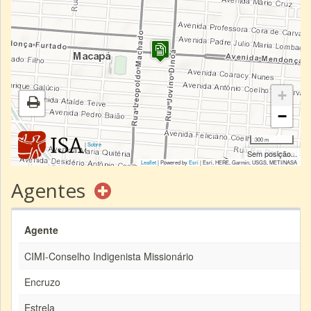
+
−
300 m
|
Sobre
Sem posição...
Leaflet
| Powered by
Esri
|
Esri, HERE, Garmin, USGS, METI/NASA
Agentes
Agente
CIMI-Conselho Indigenista Missionário
Encruzo
Estrela