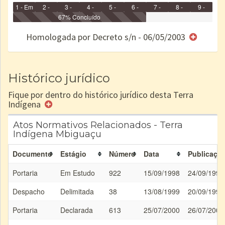
1 - Em
2 -
3 -
4 -
5 -
6 -
7 -
8 -
9 -
Identificação
Identificada
Declarada
67% Concluído
Reservada
Homologada
Registrada
Restrição
Dominial
Encaminhad
no CRI
de uso
Indígena
RI
Homologada por Decreto s/n - 06/05/2003
e/ou
SPU
Histórico jurídico
Fique por dentro do histórico jurídico desta Terra
Indígena
Atos Normativos Relacionados - Terra
Indígena Mbiguaçu
Documento
Estágio
Número
Data
Publicaçã
Portaria
Em Estudo
922
15/09/1998
24/09/1998
Despacho
Delimitada
38
13/08/1999
20/09/1999
Portaria
Declarada
613
25/07/2000
26/07/2000