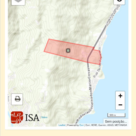
+
−
500 m
|
Sobre
Sem posição...
Leaflet
| Powered by
Esri
|
Esri, HERE, Garmin, USGS, METI/NASA