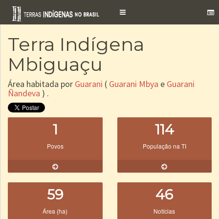
Toggle
navigation
Terra Indígena
Mbiguaçu
Área habitada por
Guarani
(
Guarani Mbya
e
Guarani
Ñandeva
) .
1
114
Povos
População na TI
59
46
Área (ha)
Notícias