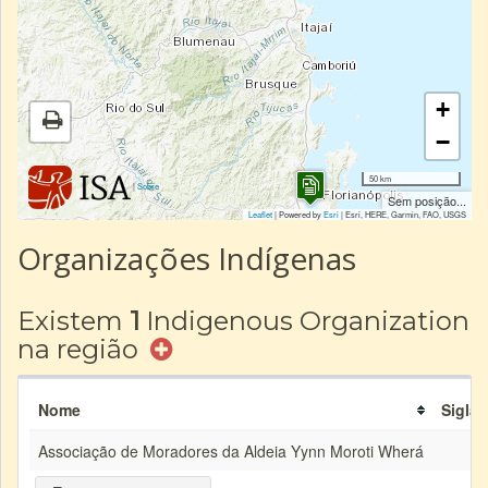
+
−
50 km
|
Sobre
Sem posição...
Leaflet
| Powered by
Esri
|
Esri, HERE, Garmin, FAO, USGS
Organizações Indígenas
Existem
1
Indigenous Organization
na região
Nome
Sigla
Associação de Moradores da Aldeia Yynn Moroti Wherá