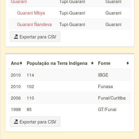
Guarani
Tupi-Guarani
Guarani
Guarani Mbya
Tupi-Guarani
Guarani
Guarani Ñandeva
Tupi-Guarani
Guarani
Exportar para CSV
Ano
População na Terra Indígena
Fonte
2010
114
IBGE
2010
102
Funasa
2006
110
Funai/Curitiba
1998
85
GT/Funai
Exportar para CSV