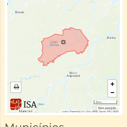
+
−
50 km
|
Sobre
Sem posição...
Leaflet
| Powered by
Esri
|
Esri, HERE, Garmin, FAO, USGS