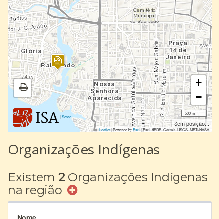
+
−
500 m
|
Sobre
Sem posição...
Leaflet
| Powered by
Esri
|
Esri, HERE, Garmin, USGS, METI/NASA
Organizações Indígenas
Existem
2
Organizações Indígenas
na região
Nome