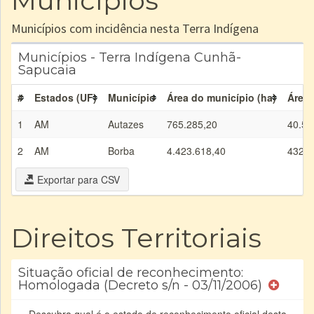
Municípios
Municípios com incidência nesta Terra Indígena
Municípios - Terra Indígena Cunhã-
Sapucaia
#
Estados (UF)
Município
Área do município (ha)
Área 
1
AM
Autazes
765.285,20
40.54
2
AM
Borba
4.423.618,40
432.3
Exportar para CSV
Direitos Territoriais
Situação oficial de reconhecimento:
Homologada (Decreto s/n - 03/11/2006)