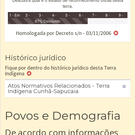
Descubra qual é o estado de reconhecimento oficial desta
terra.
1 - Em
2 -
3 -
4 -
5 -
6 -
7 -
8 -
9 -
Identificação
Identificada
Declarada
67% Concluído
Reservada
Homologada
Registrada
Restrição
Dominial
Encaminhad
no CRI
de uso
Indígena
RI
Homologada por Decreto s/n - 03/11/2006
e/ou
SPU
Histórico jurídico
Fique por dentro do histórico jurídico desta Terra
Indígena
Atos Normativos Relacionados - Terra
Indígena Cunhã-Sapucaia
Povos e Demografia
De acordo com informações