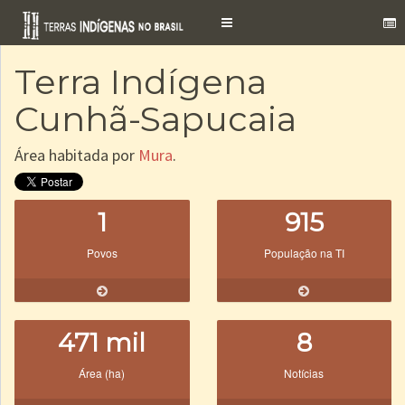
Toggle
navigation
Terra Indígena
Cunhã-Sapucaia
Área habitada por
Mura
.
1
915
Povos
População na TI
471 mil
8
Área (ha)
Notícias