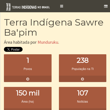
Toggle
navigation
Terra Indígena Sawre
Ba'pim
Área habitada por
Munduruku
.
1
238
Povos
População na TI
150 mil
107
Área (ha)
Notícias