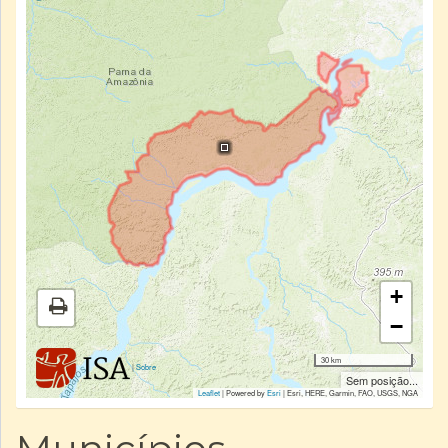
+
−
30 km
|
Sobre
Sem posição...
Leaflet
| Powered by
Esri
|
Esri, HERE, Garmin, FAO, USGS, NGA