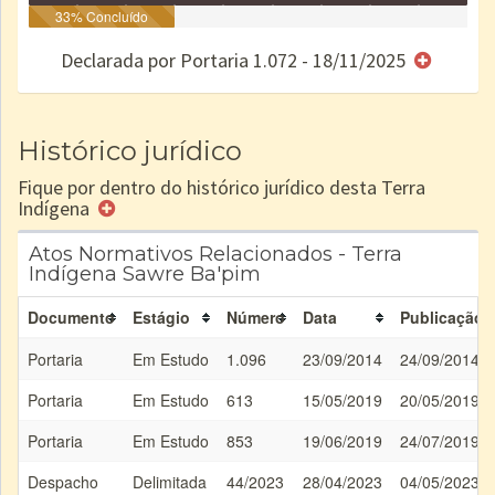
Identificação
33% Concluído
Identificada
Declarada
Reservada
Homologada
Registrada
Restrição
Dominial
Encaminhad
no CRI
de uso
Indígena
RI
Declarada por Portaria 1.072 - 18/11/2025
e/ou
SPU
Histórico jurídico
Fique por dentro do histórico jurídico desta Terra
Indígena
Atos Normativos Relacionados - Terra
Indígena Sawre Ba'pim
Documento
Estágio
Número
Data
Publicação
Portaria
Em Estudo
1.096
23/09/2014
24/09/2014
Portaria
Em Estudo
613
15/05/2019
20/05/2019
Portaria
Em Estudo
853
19/06/2019
24/07/2019
Despacho
Delimitada
44/2023
28/04/2023
04/05/2023