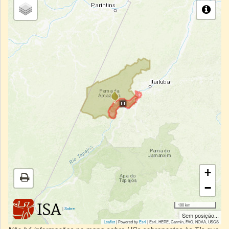
+
−
100 km
|
Sobre
Sem posição...
Leaflet
| Powered by
Esri
|
Esri, HERE, Garmin, FAO, NOAA, USGS