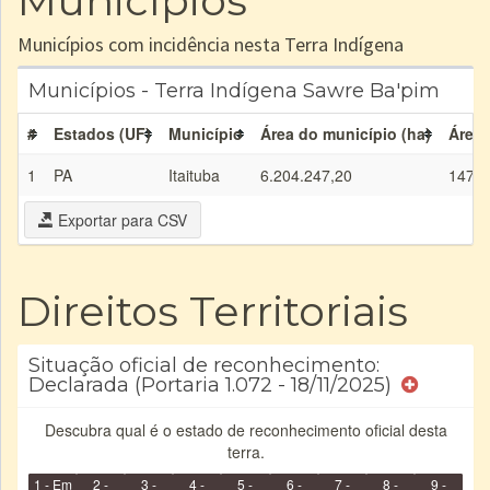
Municípios
Municípios com incidência nesta Terra Indígena
Municípios - Terra Indígena Sawre Ba'pim
#
Estados (UF)
Município
Área do município (ha)
Área 
1
PA
Itaituba
6.204.247,20
147.7
Exportar para CSV
Direitos Territoriais
Situação oficial de reconhecimento:
Declarada (Portaria 1.072 - 18/11/2025)
Descubra qual é o estado de reconhecimento oficial desta
terra.
1 - Em
2 -
3 -
4 -
5 -
6 -
7 -
8 -
9 -