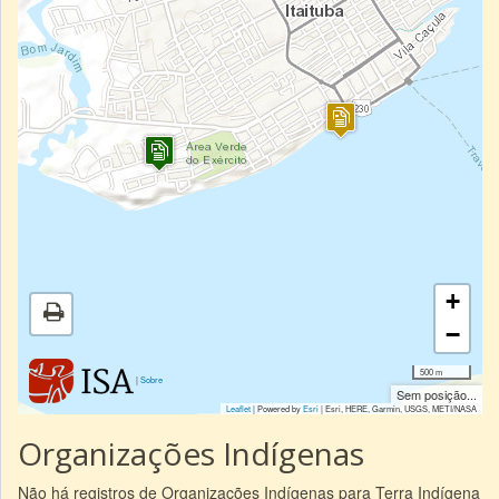
+
−
500 m
|
Sobre
Sem posição...
Leaflet
| Powered by
Esri
|
Esri, HERE, Garmin, USGS, METI/NASA
Organizações Indígenas
Não há registros de Organizações Indígenas para Terra Indígena